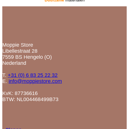
Contact
Moppie Store
Libellestraat 28
7559 BS Hengelo (O)
Nederland
T.
+31 (0) 6 83 25 22 32
E.
info@moppiestore.com
KvK: 87736616
BTW: NL004468499B73
Categorieën