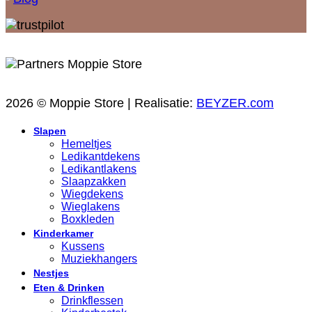
2026 © Moppie Store | Realisatie:
BEYZER.com
Slapen
Hemeltjes
Ledikantdekens
Ledikantlakens
Slaapzakken
Wiegdekens
Wieglakens
Boxkleden
Kinderkamer
Kussens
Muziekhangers
Nestjes
Eten & Drinken
Drinkflessen