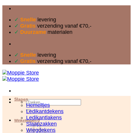
Ga
naar
✓
Snelle
levering
inhoud
✓
Gratis
verzending vanaf €70,-
✓
Duurzame
materialen
✓
Snelle
levering
✓
Gratis
verzending vanaf €70,-
Slapen
Zoeken
Hemeltjes
naar:
Ledikantdekens
Ledikantlakens
0
Winkelwagen
Slaapzakken
Wiegdekens