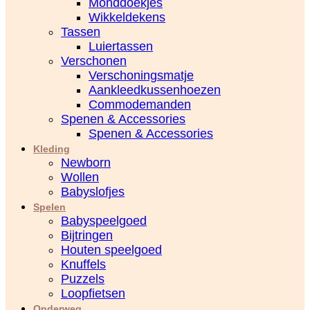
Monddoekjes
Wikkeldekens
Tassen
Luiertassen
Verschonen
Verschoningsmatje
Aankleedkussenhoezen
Commodemanden
Spenen & Accessories
Spenen & Accessories
Kleding
Newborn
Wollen
Babyslofjes
Spelen
Babyspeelgoed
Bijtringen
Houten speelgoed
Knuffels
Puzzels
Loopfietsen
Onderweg