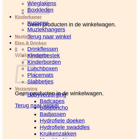
Wieglakens
Boxkleden
Kinderkamer
Kussens
Geen producten in de winkelwagen.
Muziekhangers
Terug naar winkel
Nestjes
Eten & Drinken
Drinkflessen
0
Winkelwagen
Kinderbestek
Kinderborden
Lunchboxen
Placemats
Slabbetjes
Verzorging
Geen producten in de winkelwagen.
Babyverzorging
Badcapes
Terug naar winkel
Badponcho
Badjassen
Hydrofiele doeken
Hydrofiele swaddles
Kruikenzakken