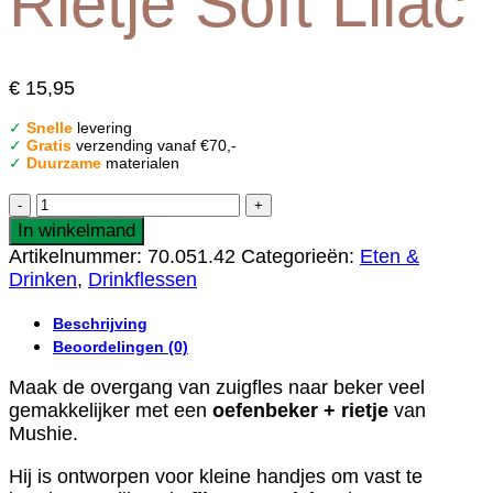
Rietje Soft Lilac
€
15,95
✓
Snelle
levering
✓
Gratis
verzending vanaf €70,-
✓
Duurzame
materialen
Mushie
Drinkbeker
In winkelmand
met
Artikelnummer:
70.051.42
Categorieën:
Eten &
Rietje
Drinken
,
Drinkflessen
Soft
Lilac
Beschrijving
aantal
Beoordelingen (0)
Maak de overgang van zuigfles naar beker veel
gemakkelijker met een
oefenbeker + rietje
van
Mushie.
Hij is ontworpen voor kleine handjes om vast te