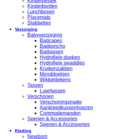
Kinderbestek
Kinderborden
Lunchboxen
Placemats
Slabbetjes
Verzorging
Babyverzorging
Badcapes
Badponcho
Badjassen
Hydrofiele doeken
Hydrofiele swaddles
Kruikenzakken
Monddoekjes
Wikkeldekens
Tassen
Luiertassen
Verschonen
Verschoningsmatje
Aankleedkussenhoezen
Commodemanden
Spenen & Accessories
Spenen & Accessories
Kleding
Newborn