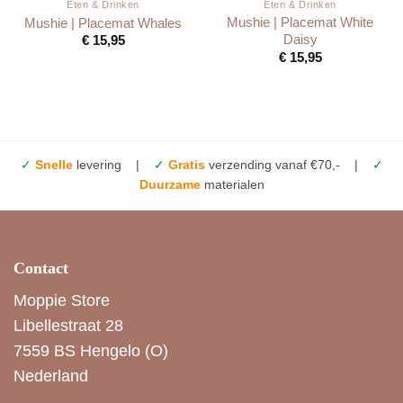
Eten & Drinken
Eten & Drinken
Mushie | Placemat White
Mushie | Placemat Whales
Daisy
€
15,95
€
15,95
✓
Snelle
levering |
✓
Gratis
verzending vanaf €70,- |
✓
Duurzame
materialen
Contact
Moppie Store
Libellestraat 28
7559 BS Hengelo (O)
Nederland