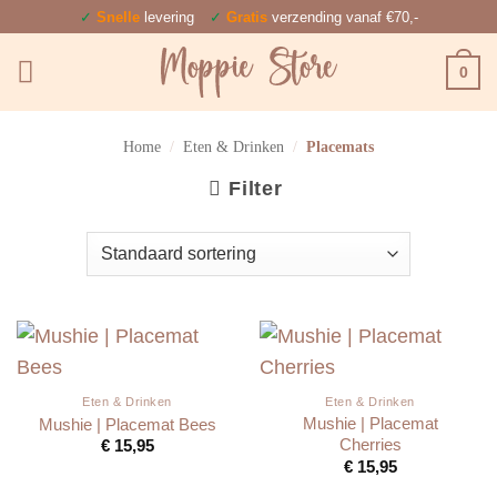
Ga
✓
Snelle
levering
✓
Gratis
verzending vanaf €70,-
naar
0
inhoud
Home
/
Eten & Drinken
/
Placemats
Filter
Eten & Drinken
Eten & Drinken
Mushie | Placemat
Mushie | Placemat Bees
Cherries
€
15,95
€
15,95