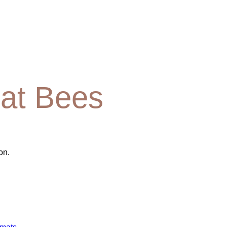
at Bees
on.