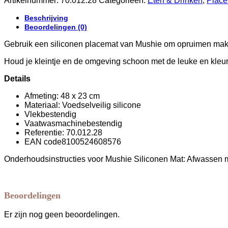
Artikelnummer:
70.012.28
Categorieën:
Eten & Drinken
,
Place
Bees
aantal
Beschrijving
Beoordelingen (0)
Gebruik een siliconen placemat van Mushie om opruimen makk
Houd je kleintje en de omgeving schoon met de leuke en kleur
Details
Afmeting: 48 x 23 cm
Materiaal: Voedselveilig silicone
Vlekbestendig
Vaatwasmachinebestendig
Referentie: 70.012.28
EAN code
8100524608576
Onderhoudsinstructies voor Mushie Siliconen Mat: Afwassen m
Beoordelingen
Er zijn nog geen beoordelingen.