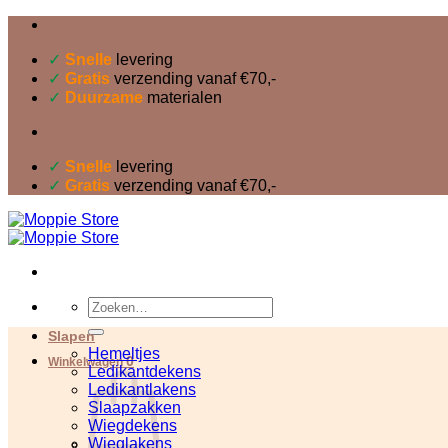
Ga
naar
inhoud
✓
Snelle
levering
✓
Gratis
verzending vanaf €70,-
✓
Duurzame
materialen
✓
Snelle
levering
✓
Gratis
verzending vanaf €70,-
Zoeken
naar:
Slapen
Hemeltjes
0
Winkelwagen
Ledikantdekens
Ledikantlakens
Slaapzakken
Wiegdekens
Wieglakens