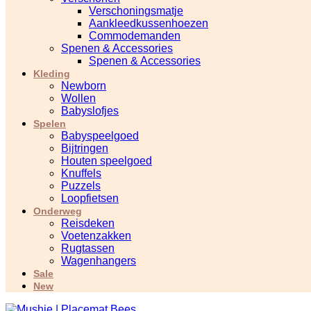
Verschoningsmatje
Aankleedkussenhoezen
Commodemanden
Spenen & Accessories
Spenen & Accessories
Kleding
Newborn
Wollen
Babyslofjes
Spelen
Babyspeelgoed
Bijtringen
Houten speelgoed
Knuffels
Puzzels
Loopfietsen
Onderweg
Reisdeken
Voetenzakken
Rugtassen
Wagenhangers
Sale
New