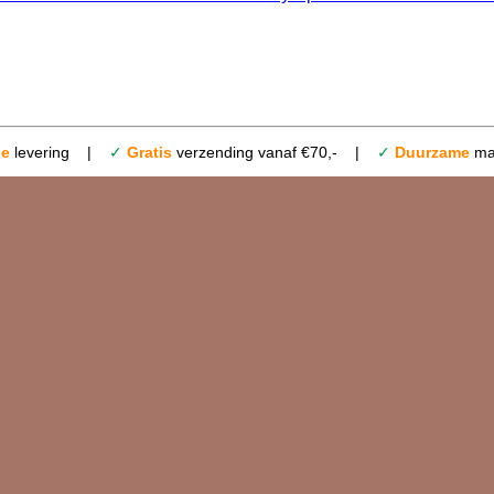
le
levering |
✓
Gratis
verzending vanaf €70,- |
✓
Duurzame
mat