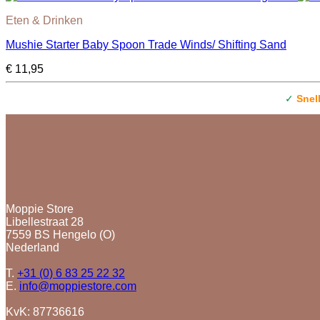
Eten & Drinken
Mushie Starter Baby Spoon Trade Winds/ Shifting Sand
€
11,95
✓
Snel
Contact
Moppie Store
Libellestraat 28
7559 BS Hengelo (O)
Nederland
T.
+31 (0) 6 83 25 22 32
E.
info@moppiestore.com
KvK: 87736616