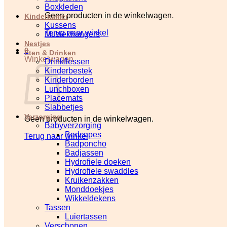
Boxkleden
Geen producten in de winkelwagen.
Kinderkamer
Kussens
Terug naar winkel
Muziekhangers
Nestjes
0
Eten & Drinken
Winkelwagen
Drinkflessen
Kinderbestek
Kinderborden
Lunchboxen
Placemats
Slabbetjes
Verzorging
Geen producten in de winkelwagen.
Babyverzorging
Badcapes
Terug naar winkel
Badponcho
Badjassen
Hydrofiele doeken
Hydrofiele swaddles
Kruikenzakken
Monddoekjes
Wikkeldekens
Tassen
Luiertassen
Verschonen