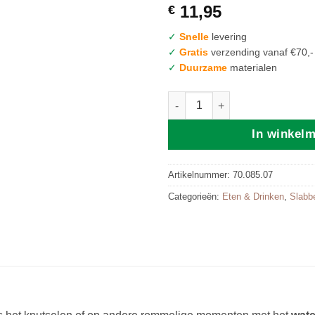
11,95
€
✓
Snelle
levering
✓
Gratis
verzending vanaf €70,-
✓
Duurzame
materialen
Mushie | Long Sleeve Bib Rai
In winkel
Artikelnummer:
70.085.07
Categorieën:
Eten & Drinken
,
Slabb