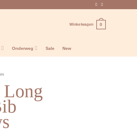
0
Winkelwagen
n
Onderweg
Sale
New
jes
| Long
Bib
ws