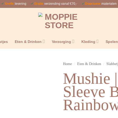
✓
Snelle
levering
✓
Gratis
verzending vanaf €70,-
✓
Duurzame
materialen
stjes
Eten & Drinken
Verzorging
Kleding
Spele
Home
/
Eten & Drinken
/
Slabbet
Mushie 
Sleeve 
Rainbo