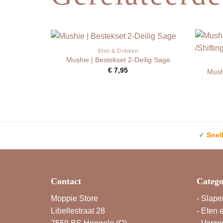
Eten & Drinken
Mushie | Bestekset 2-Deilig Sage
€
7,95
Mush
✓
Snel
Contact
Catego
Moppie Store
-
Slape
Libellestraat 28
-
Eten 