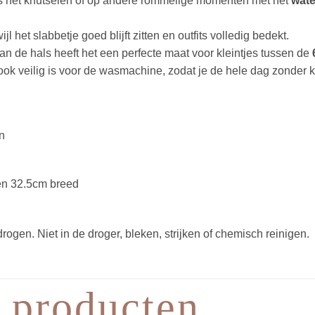
ens het knutselen of op andere rommelige momenten met het
wate
l het slabbetje goed blijft zitten en outfits volledig bedekt.
n de hals heeft het een perfecte maat voor kleintjes tussen de
ok veilig is voor de wasmachine, zodat je de hele dag zonder 
n
en 32.5cm breed
gen. Niet in de droger, bleken, strijken of chemisch reinigen.
 producten