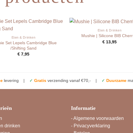
Eten & Drinken
Mushie | Silicone BIB Cherr
Eten & Drinken
€
13,95
ie Set Lepels Cambridge Blue
/Shifting Sand
€
7,95
le
levering |
✓
Gratis
verzending vanaf €70,- |
✓
Duurzame
mat
rieën
Informatie
n
-
Algemene voorwaarden
en drinken
-
Privacyverklaring