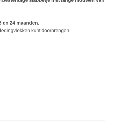
rbestendige slabbetje met lange mouwen van
6 en 24 maanden.
kledingvlekken kunt doorbrengen.