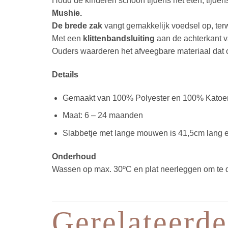
Houd de kinderen schoon tijdens het eten, tijd
Mushie.
De brede zak
vangt gemakkelijk voedsel op, terwij
Met een
klittenbandsluiting
aan de achterkant va
Ouders waarderen het afveegbare materiaal dat o
Details
Gemaakt van 100% Polyester en 100% Katoe
Maat: 6 – 24 maanden
Slabbetje met lange mouwen is 41,5cm lang 
Onderhoud
Wassen op max. 30ºC en plat neerleggen om te dro
Gerelateerde