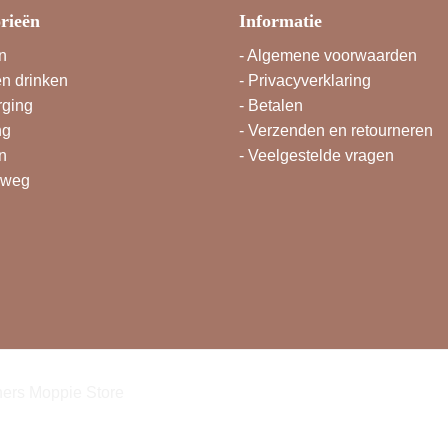
rieën
Informatie
n
-
Algemene voorwaarden
en drinken
-
Privacyverklaring
rging
-
Betalen
ng
-
Verzenden en retourneren
n
-
Veelgestelde vragen
rweg