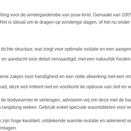
ling voor de wintergarderobe van jouw kind. Gemaakt van 100% n
Het is ideaal om te dragen op winderige dagen, of het nu onder e
dichte structuur, wat zorgt voor optimale isolatie en een aang
n aandacht voor detail vervaardigd, met een natuurlijk houten s
eine zakjes voor handigheid en een nette afwerking met een mo
id, deze wol irriteert niet en voorkomt de opbouw van stof en v
de bodywarmer te verlengen, adviseren wij om deze met de ha
 langdurig weken. Gebruik enkel speciale wasmiddelen voor wo
ijn hoge kwaliteit, uitstekende warmte-isolatie en ademend verm
terdagen.