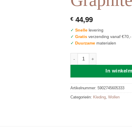
44,99
€
✓
Snelle
levering
✓
Gratis
verzending vanaf €70,-
✓
Duurzame
materialen
Zaffiro Bodywarmer | 74/80 Gra
In winkel
Artikelnummer:
5902745605333
Categorieën:
Kleding
,
Wollen