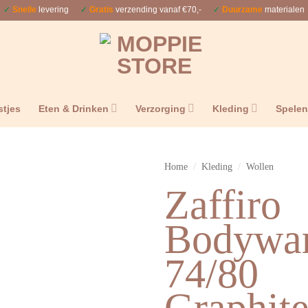
✓
Snelle
levering
✓
Gratis
verzending vanaf €70,-
✓
Duurzame
materialen
stjes
Eten & Drinken
Verzorging
Kleding
Spele
Home
/
Kleding
/
Wollen
Zaffiro
Bodywar
74/80
Graphit