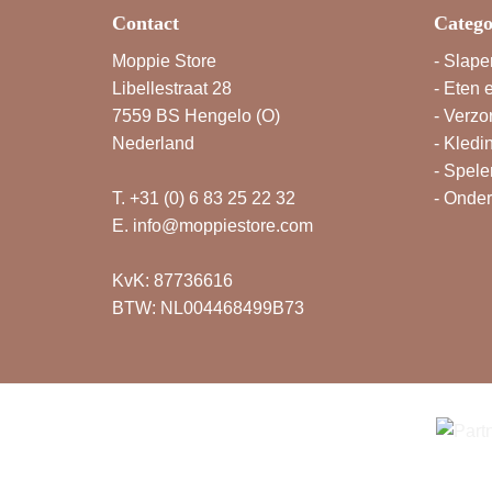
Contact
Catego
Moppie Store
-
Slape
Libellestraat 28
-
Eten 
7559 BS Hengelo (O)
-
Verzo
Nederland
-
Kledi
-
Spele
T.
+31 (0) 6 83 25 22 32
-
Onde
E.
info@moppiestore.com
KvK: 87736616
BTW: NL004468499B73