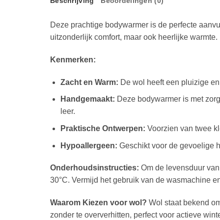
Beschrijving
Beoordelingen (0)
Deze prachtige bodywarmer is de perfecte aanvul
uitzonderlijk comfort, maar ook heerlijke warmte. 
Kenmerken:
Zacht en Warm:
De wol heeft een pluizige en 
Handgemaakt:
Deze bodywarmer is met zorg e
leer.
Praktische Ontwerpen:
Voorzien van twee kl
Hypoallergeen:
Geschikt voor de gevoelige hu
Onderhoudsinstructies:
Om de levensduur van 
30°C. Vermijd het gebruik van de wasmachine en
Waarom Kiezen voor wol?
Wol staat bekend om z
zonder te oververhitten, perfect voor actieve win