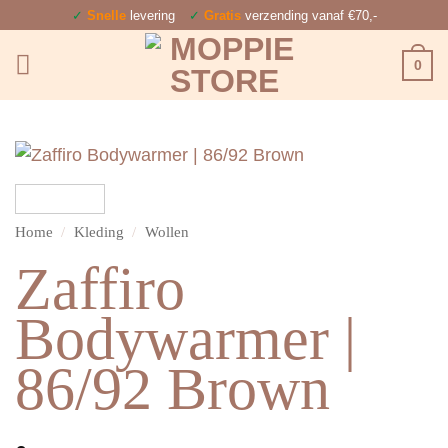
Ga
✓
Snelle
levering
✓
Gratis
verzending vanaf €70,-
naar
0
inhoud
Home
/
Kleding
/
Wollen
Zaffiro
Bodywarmer |
86/92 Brown