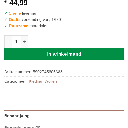
€
44,99
✓
Snelle
levering
✓
Gratis
verzending vanaf €70,-
✓
Duurzame
materialen
Zaffiro Bodywarmer | 86/92 Brown aantal
In winkelmand
Artikelnummer:
5902745605388
Categorieën:
Kleding
,
Wollen
Beschrijving
Beoordelingen (0)