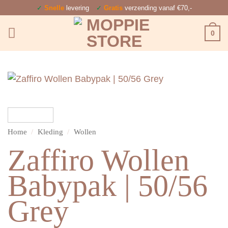
Ga
✓
Snelle
levering
✓
Gratis
verzending vanaf €70,-
naar
0
inhoud
Home
/
Kleding
/
Wollen
Zaffiro Wollen
Babypak | 50/56
Grey