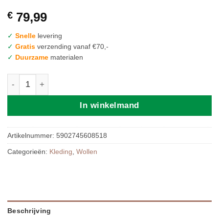
€
79,99
✓
Snelle
levering
✓
Gratis
verzending vanaf €70,-
✓
Duurzame
materialen
Zaffiro Wollen Babypak | 50/56 Grey aantal
In winkelmand
Artikelnummer:
5902745608518
Categorieën:
Kleding
,
Wollen
Beschrijving