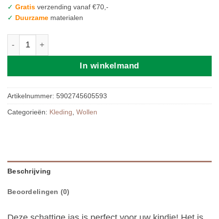
✓
Gratis
verzending vanaf €70,-
✓
Duurzame
materialen
Zaffiro Wollen Jas | 86/92 Grey aantal
In winkelmand
Artikelnummer:
5902745605593
Categorieën:
Kleding
,
Wollen
Beschrijving
Beoordelingen (0)
Deze schattige jas is perfect voor uw kindje! Het is