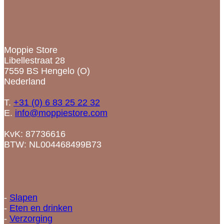
Contact
Moppie Store
Libellestraat 28
7559 BS Hengelo (O)
Nederland
T.
+31 (0) 6 83 25 22 32
E.
info@moppiestore.com
KvK: 87736616
BTW: NL004468499B73
Categorieën
-
Slapen
-
Eten en drinken
-
Verzorging