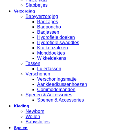
Slabbetjes
Verzorging
Babyverzorging
Badcapes
Badponcho
Badjassen
Hydrofiele doeken
Hydrofiele swaddles
Kruikenzakken
Monddoekjes
Wikkeldekens
Tassen
Luiertassen
Verschonen
Verschoningsmatje
Aankleedkussenhoezen
Commodemanden
Spenen & Accessories
Spenen & Accessories
Kleding
Newborn
Wollen
Babyslofjes
Spelen