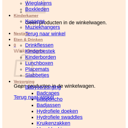
Wieglakens
Boxkleden
Kinderkamer
Kussens
Geen producten in de winkelwagen.
Muziekhangers
Terug naar winkel
Nestjes
Eten & Drinken
Drinkflessen
0
Winkelwagen
Kinderbestek
Kinderborden
Lunchboxen
Placemats
Slabbetjes
Verzorging
Geen producten in de winkelwagen.
Babyverzorging
Badcapes
Terug naar winkel
Badponcho
Badjassen
Hydrofiele doeken
Hydrofiele swaddles
Kruikenzakken