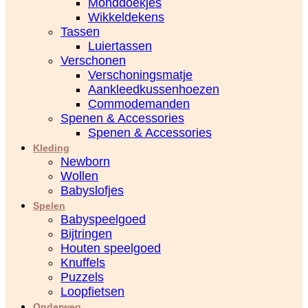
Monddoekjes
Wikkeldekens
Tassen
Luiertassen
Verschonen
Verschoningsmatje
Aankleedkussenhoezen
Commodemanden
Spenen & Accessories
Spenen & Accessories
Kleding
Newborn
Wollen
Babyslofjes
Spelen
Babyspeelgoed
Bijtringen
Houten speelgoed
Knuffels
Puzzels
Loopfietsen
Onderweg