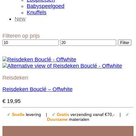
Babyspeelgoed
Knuffels
New
Filteren op prijs
Min.
Max.
Filter
prijs
prijs
Reisdeken
Reisdeken Bouclé – Offwhite
€
19,95
✓
Snelle
levering |
✓
Gratis
verzending vanaf €70,- |
✓
Duurzame
materialen