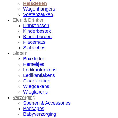
Reisdeken
Wagenhangers
Voetenzakken
Eten & Drinken
Drinkflessen
Kinderbestek
Kinderborden
Placemats
Slabbetjes
Slapen
Boxkleden
Hemeltjes
Ledikantdekens
Ledikantlakens
Slaapzakken
Wiegdekens
Wieglakens
Verzorging
Spenen & Accessories
Badcapes
Babyverzorging