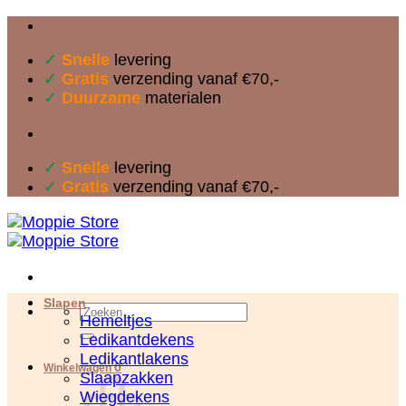
Ga
naar
✓
Snelle
levering
inhoud
✓
Gratis
verzending vanaf €70,-
✓
Duurzame
materialen
✓
Snelle
levering
✓
Gratis
verzending vanaf €70,-
Slapen
Zoeken
Hemeltjes
naar:
Ledikantdekens
Ledikantlakens
0
Winkelwagen
Slaapzakken
Wiegdekens