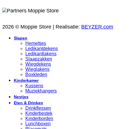
2026 © Moppie Store | Realisatie:
BEYZER.com
Slapen
Hemeltjes
Ledikantdekens
Ledikantlakens
Slaapzakken
Wiegdekens
Wieglakens
Boxkleden
Kinderkamer
Kussens
Muziekhangers
Nestjes
Eten & Drinken
Drinkflessen
Kinderbestek
Kinderborden
Lunchboxen
Placemats