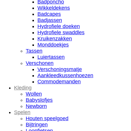
Badponcho
Wikkeldekens
Badcapes
Badjassen
Hydrofiele doeken
Hydrofiele swaddles
Kruikenzakken
Monddoekjes
Tassen
Luiertassen
Verschonen
Verschoningsmatje
Aankleedkussenhoezen
Commodemanden
Kleding
Wollen
Babyslofjes
Newborn
Spelen
Houten speelgoed
Bijtringen
Loopfietsen