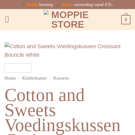
Ga
✓
Snelle
levering
✓
Gratis
verzending vanaf €70,-
naar
0
inhoud
Home
/
Kinderkamer
/
Kussens
Cotton and
Sweets
Voedingskussen