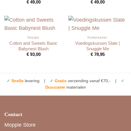
€
49,00
€
49,00
Nestjes
Kinderkamer
Cotton and Sweets Basic
Voedingskussen Slate |
Babynest Blush
Snuggle Me
€
93,00
€
78,95
✓
Snelle
levering |
✓
Gratis
verzending vanaf €70,- |
✓
Duurzame
materialen
Contact
Moppie Store