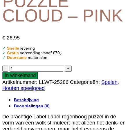
PUZZLE
CLOUD – PINK
€
26,95
✓
Snelle
levering
✓
Gratis
verzending vanaf €70,-
✓
Duurzame
materialen
LABEL
LABEL
In winkelmand
|
Artikelnummer:
LLWT-25286
Categorieën:
Spelen
,
RAINBOW
Houten speelgoed
PUZZLE
CLOUD
Beschrijving
-
Beoordelingen (0)
PINK
aantal
De prachtige Label Label regenboog puzzel in de
vorm van een wolk stimuleert niet alleen het denk- en
verbeeldingsvermogen, maar helpt eveneens de