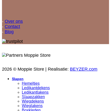
Snellinks
-
Over ons
-
Contact
-
Blog
2026 © Moppie Store | Realisatie:
BEYZER.com
Slapen
Hemeltjes
Ledikantdekens
Ledikantlakens
Slaapzakken
Wiegdekens
Wieglakens
Boxkleden