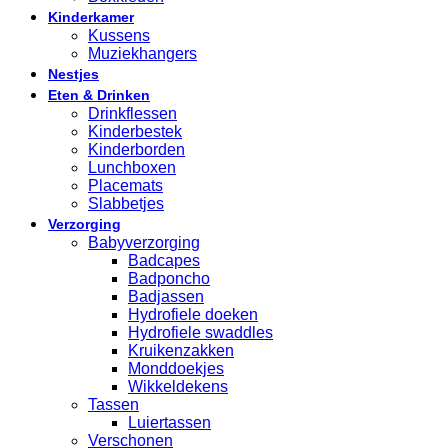
Kinderkamer
Kussens
Muziekhangers
Nestjes
Eten & Drinken
Drinkflessen
Kinderbestek
Kinderborden
Lunchboxen
Placemats
Slabbetjes
Verzorging
Babyverzorging
Badcapes
Badponcho
Badjassen
Hydrofiele doeken
Hydrofiele swaddles
Kruikenzakken
Monddoekjes
Wikkeldekens
Tassen
Luiertassen
Verschonen