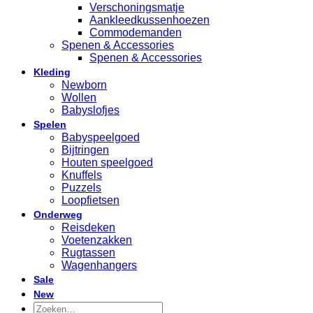
Verschoningsmatje
Aankleedkussenhoezen
Commodemanden
Spenen & Accessories
Spenen & Accessories
Kleding
Newborn
Wollen
Babyslofjes
Spelen
Babyspeelgoed
Bijtringen
Houten speelgoed
Knuffels
Puzzels
Loopfietsen
Onderweg
Reisdeken
Voetenzakken
Rugtassen
Wagenhangers
Sale
New
Zoeken