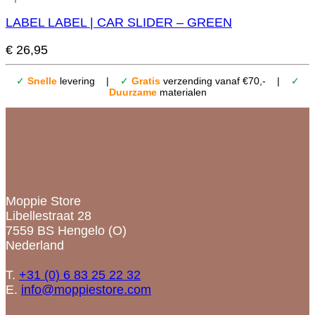
LABEL LABEL | CAR SLIDER – GREEN
€
26,95
✓
Snelle
levering |
✓
Gratis
verzending vanaf €70,- |
✓
Duurzame
materialen
Contact
Moppie Store
Libellestraat 28
7559 BS Hengelo (O)
Nederland
T.
+31 (0) 6 83 25 22 32
E.
info@moppiestore.com