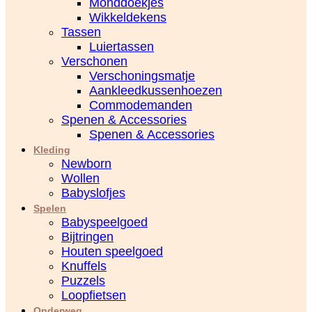
Monddoekjes
Wikkeldekens
Tassen
Luiertassen
Verschonen
Verschoningsmatje
Aankleedkussenhoezen
Commodemanden
Spenen & Accessories
Spenen & Accessories
Kleding
Newborn
Wollen
Babyslofjes
Spelen
Babyspeelgoed
Bijtringen
Houten speelgoed
Knuffels
Puzzels
Loopfietsen
Onderweg