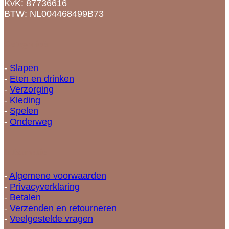
KvK: 87736616
BTW: NL004468499B73
Categorieën
-
Slapen
-
Eten en drinken
-
Verzorging
-
Kleding
-
Spelen
-
Onderweg
Informatie
-
Algemene voorwaarden
-
Privacyverklaring
-
Betalen
-
Verzenden en retourneren
-
Veelgestelde vragen