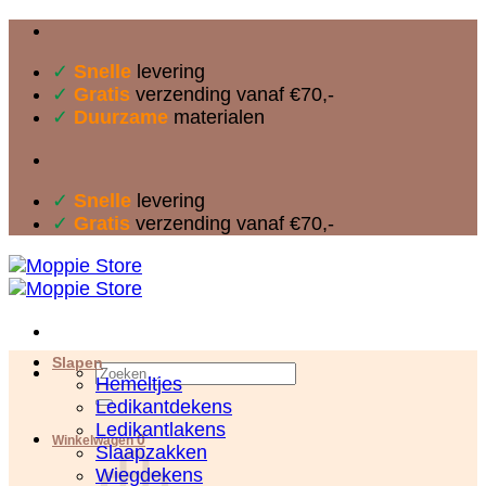
Ga
naar
✓
Snelle
levering
inhoud
✓
Gratis
verzending vanaf €70,-
✓
Duurzame
materialen
✓
Snelle
levering
✓
Gratis
verzending vanaf €70,-
Slapen
Zoeken
Hemeltjes
naar:
Ledikantdekens
Ledikantlakens
0
Winkelwagen
Slaapzakken
Wiegdekens