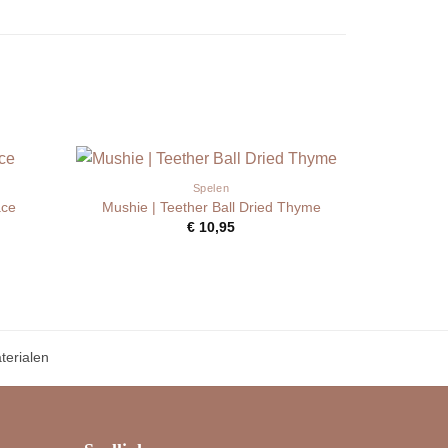
Spelen
ace
Mushie | Teether Ball Dried Thyme
€
10,95
erialen