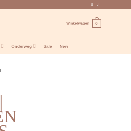
0
Winkelwagen
n
Onderweg
Sale
New
d
|
EN
S