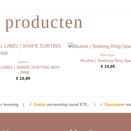
 producten
Bijtringen
Mushie | Teething Ring Sp
Spelen
€
14,95
 LABEL | SHAPE SORTING BOX
– PINK
€
10,99
le
levering |
✓
Gratis
verzending vanaf €70,- |
✓
Duurzame
mat