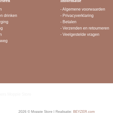
rieën
Informatie
n
-
Algemene voorwaarden
en drinken
-
Privacyverklaring
rging
-
Betalen
ng
-
Verzenden en retourneren
n
-
Veelgestelde vragen
rweg
2026 © Moppie Store | Realisatie:
BEYZER.com