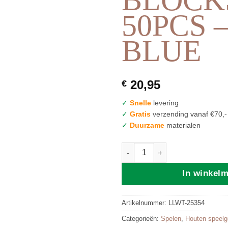
50PCS 
BLUE
20,95
€
✓
Snelle
levering
✓
Gratis
verzending vanaf €70,-
✓
Duurzame
materialen
LABEL LABEL | WOODEN BLOC
In winkel
Artikelnummer:
LLWT-25354
Categorieën:
Spelen
,
Houten speel