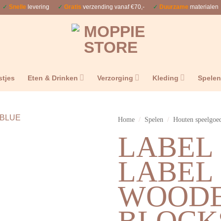
✓
Snelle
levering
✓
Gratis
verzending vanaf €70,-
✓
Duurzame
materialen
stjes
Eten & Drinken
Verzorging
Kleding
Spele
Home
/
Spelen
/
Houten speelgoe
LABEL
LABEL 
WOOD
BLOCK