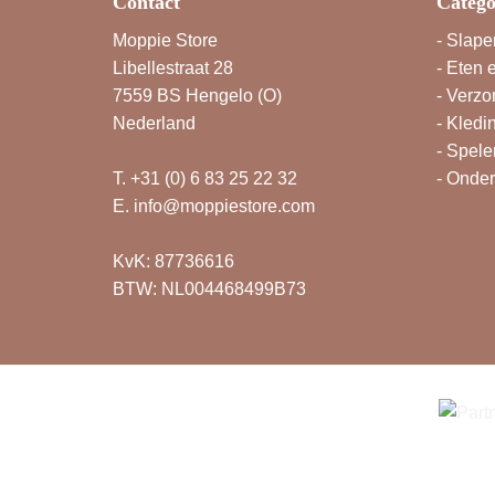
Contact
Catego
Moppie Store
-
Slape
Libellestraat 28
-
Eten 
7559 BS Hengelo (O)
-
Verzo
Nederland
-
Kledi
-
Spele
T.
+31 (0) 6 83 25 22 32
-
Onde
E.
info@moppiestore.com
KvK: 87736616
BTW: NL004468499B73