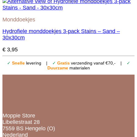
Monddoekjes
Hydrofiele monddoekjes 3-pack Stains – Sand –
30x30cm
€
3,95
✓
Snelle
levering |
✓
Gratis
verzending vanaf €70,- |
✓
Duurzame
materialen
Contact
Moppie Store
Libellestraat 28
7559 BS Hengelo (O)
Nederland