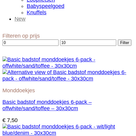
Babyspeelgoed
Knuffels
New
Filteren op prijs
Min.
Max.
Filter
prijs
prijs
Monddoekjes
Basic badstof monddoekjes 6-pack –
offwhite/sand/toffee – 30x30cm
€
7,50