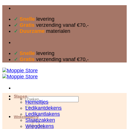
Ga
naar
✓
Snelle
levering
inhoud
✓
Gratis
verzending vanaf €70,-
✓
Duurzame
materialen
✓
Snelle
levering
✓
Gratis
verzending vanaf €70,-
Slapen
Zoeken
Hemeltjes
naar:
Ledikantdekens
Ledikantlakens
0
Winkelwagen
Slaapzakken
Wiegdekens