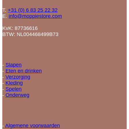
T.
+31 (0) 6 83 25 22 32
E.
info@moppiestore.com
KvK: 87736616
BTW: NL004468499B73
Categorieën
-
Slapen
-
Eten en drinken
-
Verzorging
-
Kleding
-
Spelen
-
Onderweg
Informatie
-
Algemene voorwaarden