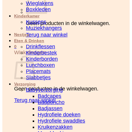
Wieglakens
Boxkleden
Kinderkamer
Kussens
Geen producten in de winkelwagen.
Muziekhangers
Terug naar winkel
Nestjes
Eten & Drinken
Drinkflessen
0
Winkelwagen
Kinderbestek
Kinderborden
Lunchboxen
Placemats
Slabbetjes
Verzorging
Geen producten in de winkelwagen.
Babyverzorging
Badcapes
Terug naar winkel
Badponcho
Badjassen
Hydrofiele doeken
Hydrofiele swaddles
Kruikenzakken