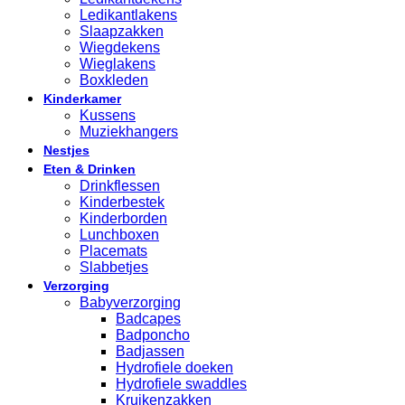
Ledikantlakens
Slaapzakken
Wiegdekens
Wieglakens
Boxkleden
Kinderkamer
Kussens
Muziekhangers
Nestjes
Eten & Drinken
Drinkflessen
Kinderbestek
Kinderborden
Lunchboxen
Placemats
Slabbetjes
Verzorging
Babyverzorging
Badcapes
Badponcho
Badjassen
Hydrofiele doeken
Hydrofiele swaddles
Kruikenzakken