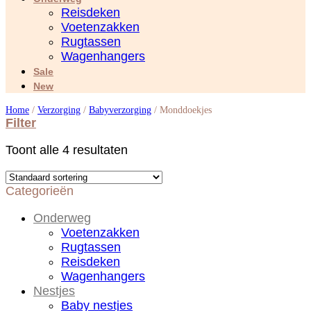
Reisdeken
Voetenzakken
Rugtassen
Wagenhangers
Sale
New
Home
/
Verzorging
/
Babyverzorging
/
Monddoekjes
Filter
Toont alle 4 resultaten
Categorieën
Onderweg
Voetenzakken
Rugtassen
Reisdeken
Wagenhangers
Nestjes
Baby nestjes