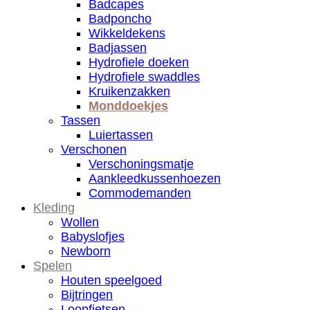
Badcapes
Badponcho
Wikkeldekens
Badjassen
Hydrofiele doeken
Hydrofiele swaddles
Kruikenzakken
Monddoekjes
Tassen
Luiertassen
Verschonen
Verschoningsmatje
Aankleedkussenhoezen
Commodemanden
Kleding
Wollen
Babyslofjes
Newborn
Spelen
Houten speelgoed
Bijtringen
Loopfietsen