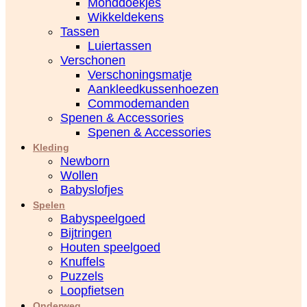
Monddoekjes
Wikkeldekens
Tassen
Luiertassen
Verschonen
Verschoningsmatje
Aankleedkussenhoezen
Commodemanden
Spenen & Accessories
Spenen & Accessories
Kleding
Newborn
Wollen
Babyslofjes
Spelen
Babyspeelgoed
Bijtringen
Houten speelgoed
Knuffels
Puzzels
Loopfietsen
Onderweg