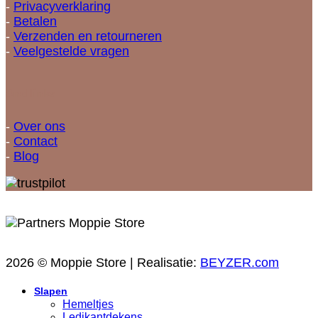
-
Privacyverklaring
-
Betalen
-
Verzenden en retourneren
-
Veelgestelde vragen
Snellinks
-
Over ons
-
Contact
-
Blog
2026 © Moppie Store | Realisatie:
BEYZER.com
Slapen
Hemeltjes
Ledikantdekens