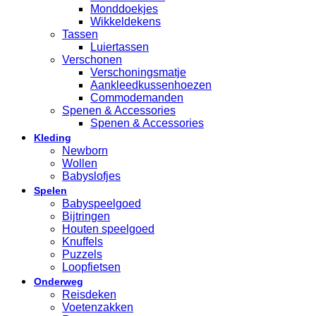
Monddoekjes
Wikkeldekens
Tassen
Luiertassen
Verschonen
Verschoningsmatje
Aankleedkussenhoezen
Commodemanden
Spenen & Accessories
Spenen & Accessories
Kleding
Newborn
Wollen
Babyslofjes
Spelen
Babyspeelgoed
Bijtringen
Houten speelgoed
Knuffels
Puzzels
Loopfietsen
Onderweg
Reisdeken
Voetenzakken