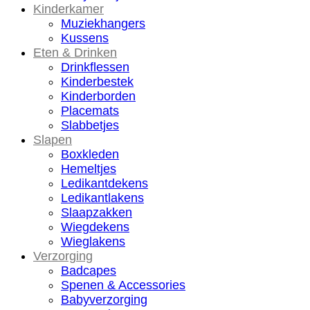
Kinderkamer
Muziekhangers
Kussens
Eten & Drinken
Drinkflessen
Kinderbestek
Kinderborden
Placemats
Slabbetjes
Slapen
Boxkleden
Hemeltjes
Ledikantdekens
Ledikantlakens
Slaapzakken
Wiegdekens
Wieglakens
Verzorging
Badcapes
Spenen & Accessories
Babyverzorging