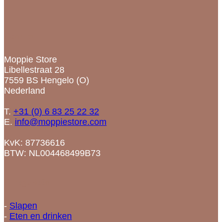
Contact
Moppie Store
Libellestraat 28
7559 BS Hengelo (O)
Nederland
T.
+31 (0) 6 83 25 22 32
E.
info@moppiestore.com
KvK: 87736616
BTW: NL004468499B73
Categorieën
-
Slapen
-
Eten en drinken