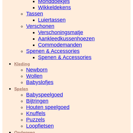
Monddoekjes
Wikkeldekens
Tassen
Luiertassen
Verschonen
Verschoningsmatje
Aankleedkussenhoezen
Commodemanden
Spenen & Accessories
Spenen & Accessories
Kleding
Newborn
Wollen
Babyslofjes
Spelen
Babyspeelgoed
Bijtringen
Houten speelgoed
Knuffels
Puzzels
Loopfietsen
Onderweg