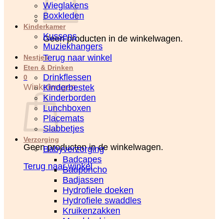
Wieglakens
Boxkleden
Kinderkamer
Kussens
Geen producten in de winkelwagen.
Muziekhangers
Terug naar winkel
Nestjes
Eten & Drinken
Drinkflessen
0
Winkelwagen
Kinderbestek
Kinderborden
Lunchboxen
Placemats
Slabbetjes
Verzorging
Geen producten in de winkelwagen.
Babyverzorging
Badcapes
Terug naar winkel
Badponcho
Badjassen
Hydrofiele doeken
Hydrofiele swaddles
Kruikenzakken