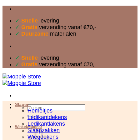
Ga
naar
✓
Snelle
levering
inhoud
✓
Gratis
verzending vanaf €70,-
✓
Duurzame
materialen
✓
Snelle
levering
✓
Gratis
verzending vanaf €70,-
Slapen
Zoeken
Hemeltjes
naar:
Ledikantdekens
Ledikantlakens
0
Winkelwagen
Slaapzakken
Wiegdekens