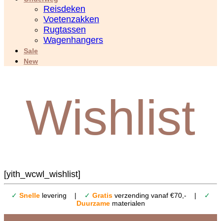
Reisdeken
Voetenzakken
Rugtassen
Wagenhangers
Sale
New
Wishlist
[yith_wcwl_wishlist]
✓
Snelle
levering |
✓
Gratis
verzending vanaf €70,- |
✓
Duurzame
materialen