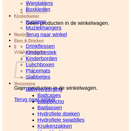
Wieglakens
Boxkleden
Kinderkamer
Kussens
Geen producten in de winkelwagen.
Muziekhangers
Terug naar winkel
Nestjes
Eten & Drinken
Drinkflessen
0
Winkelwagen
Kinderbestek
Kinderborden
Lunchboxen
Placemats
Slabbetjes
Verzorging
Geen producten in de winkelwagen.
Babyverzorging
Badcapes
Terug naar winkel
Badponcho
Badjassen
Hydrofiele doeken
Hydrofiele swaddles
Kruikenzakken