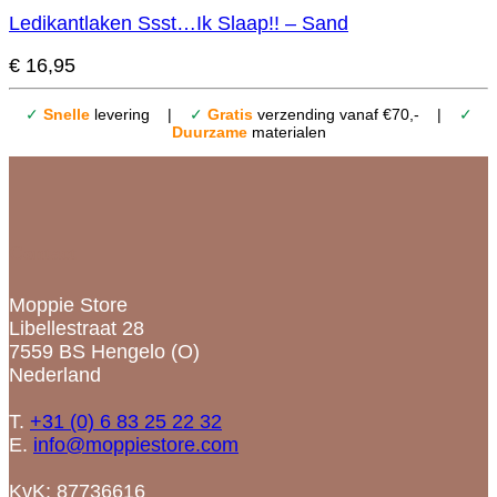
Ledikantlaken Ssst…Ik Slaap!! – Sand
€
16,95
✓
Snelle
levering |
✓
Gratis
verzending vanaf €70,- |
✓
Duurzame
materialen
Contact
Moppie Store
Libellestraat 28
7559 BS Hengelo (O)
Nederland
T.
+31 (0) 6 83 25 22 32
E.
info@moppiestore.com
KvK: 87736616