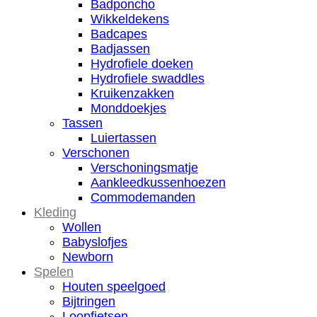
Badponcho
Wikkeldekens
Badcapes
Badjassen
Hydrofiele doeken
Hydrofiele swaddles
Kruikenzakken
Monddoekjes
Tassen
Luiertassen
Verschonen
Verschoningsmatje
Aankleedkussenhoezen
Commodemanden
Kleding
Wollen
Babyslofjes
Newborn
Spelen
Houten speelgoed
Bijtringen
Loopfietsen