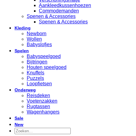
Aankleedkussenhoezen
Commodemanden
Spenen & Accessories
Spenen & Accessories
Kleding
Newborn
Wollen
Babyslofjes
Spelen
Babyspeelgoed
Bijtringen
Houten speelgoed
Knuffels
Puzzels
Loopfietsen
Onderweg
Reisdeken
Voetenzakken
Rugtassen
Wagenhangers
Sale
New
Zoeken