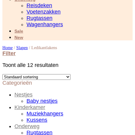
Reisdeken
Voetenzakken
Rugtassen
Wagenhangers
Sale
New
Home
/
Slapen
/
Ledikantlakens
Filter
Toont alle 12 resultaten
Categorieën
Nestjes
Baby nestjes
Kinderkamer
Muziekhangers
Kussens
Onderweg
Rugtassen