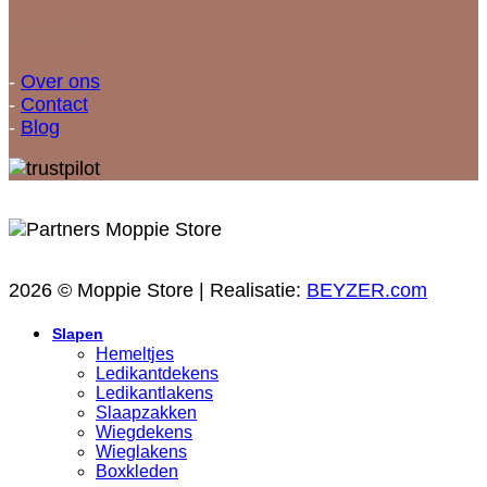
Snellinks
-
Over ons
-
Contact
-
Blog
2026 © Moppie Store | Realisatie:
BEYZER.com
Slapen
Hemeltjes
Ledikantdekens
Ledikantlakens
Slaapzakken
Wiegdekens
Wieglakens
Boxkleden