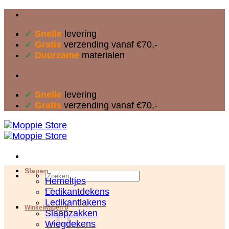
Ga
naar
✓
Snelle
levering
inhoud
✓
Gratis
verzending vanaf €70,-
✓
Duurzame
materialen
✓
Snelle
levering
✓
Gratis
verzending vanaf €70,-
Slapen
Zoeken
Hemeltjes
naar:
Ledikantdekens
Ledikantlakens
0
Winkelwagen
Slaapzakken
Wiegdekens