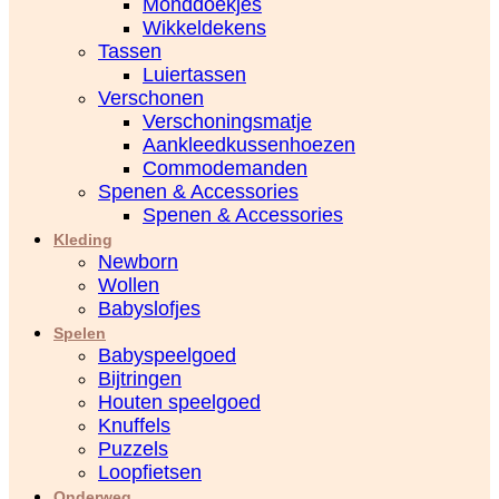
Monddoekjes
Wikkeldekens
Tassen
Luiertassen
Verschonen
Verschoningsmatje
Aankleedkussenhoezen
Commodemanden
Spenen & Accessories
Spenen & Accessories
Kleding
Newborn
Wollen
Babyslofjes
Spelen
Babyspeelgoed
Bijtringen
Houten speelgoed
Knuffels
Puzzels
Loopfietsen
Onderweg