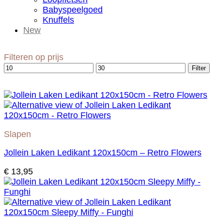
Babyspeelgoed
Knuffels
New
Filteren op prijs
Min.
Max.
Filter
prijs
prijs
Slapen
Jollein Laken Ledikant 120x150cm – Retro Flowers
€
13,95