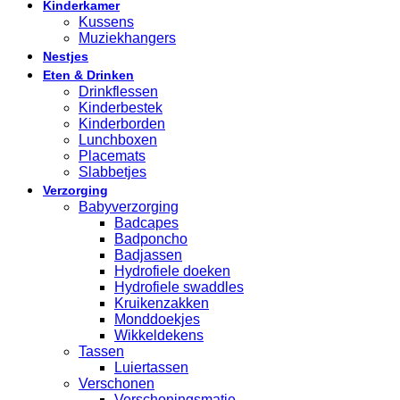
Kinderkamer
Kussens
Muziekhangers
Nestjes
Eten & Drinken
Drinkflessen
Kinderbestek
Kinderborden
Lunchboxen
Placemats
Slabbetjes
Verzorging
Babyverzorging
Badcapes
Badponcho
Badjassen
Hydrofiele doeken
Hydrofiele swaddles
Kruikenzakken
Monddoekjes
Wikkeldekens
Tassen
Luiertassen
Verschonen
Verschoningsmatje