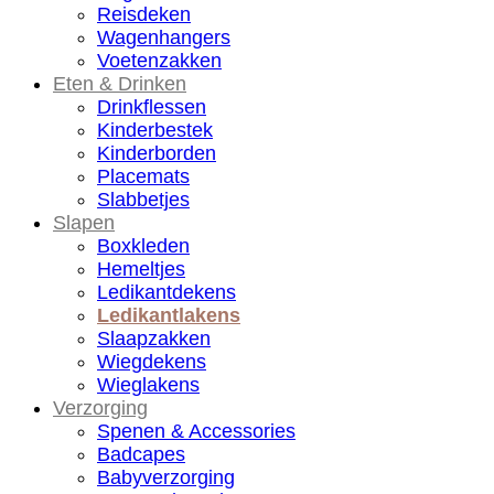
Reisdeken
Wagenhangers
Voetenzakken
Eten & Drinken
Drinkflessen
Kinderbestek
Kinderborden
Placemats
Slabbetjes
Slapen
Boxkleden
Hemeltjes
Ledikantdekens
Ledikantlakens
Slaapzakken
Wiegdekens
Wieglakens
Verzorging
Spenen & Accessories
Badcapes
Babyverzorging