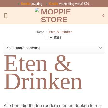
Ga
✓
Snelle
levering
✓
Gratis
verzending vanaf €70,-
naar
0
inhoud
Home
/
Eten & Drinken
Filter
Eten &
Drinken
Alle benodigdheden rondom eten en drinken kun je