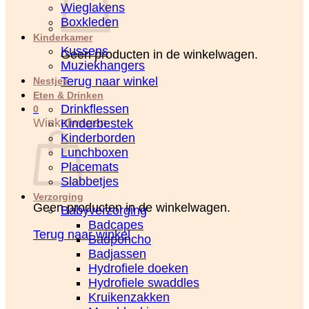
Wieglakens
Boxkleden
Kinderkamer
Kussens
Geen producten in de winkelwagen.
Muziekhangers
Terug naar winkel
Nestjes
Eten & Drinken
Drinkflessen
0
Winkelwagen
Kinderbestek
Kinderborden
Lunchboxen
Placemats
Slabbetjes
Verzorging
Geen producten in de winkelwagen.
Babyverzorging
Badcapes
Terug naar winkel
Badponcho
Badjassen
Hydrofiele doeken
Hydrofiele swaddles
Kruikenzakken