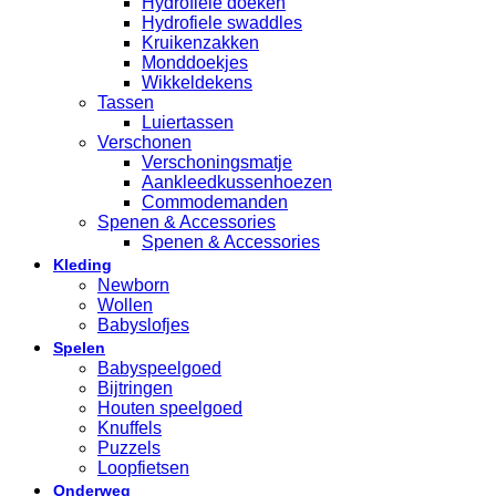
Hydrofiele doeken
Hydrofiele swaddles
Kruikenzakken
Monddoekjes
Wikkeldekens
Tassen
Luiertassen
Verschonen
Verschoningsmatje
Aankleedkussenhoezen
Commodemanden
Spenen & Accessories
Spenen & Accessories
Kleding
Newborn
Wollen
Babyslofjes
Spelen
Babyspeelgoed
Bijtringen
Houten speelgoed
Knuffels
Puzzels
Loopfietsen
Onderweg