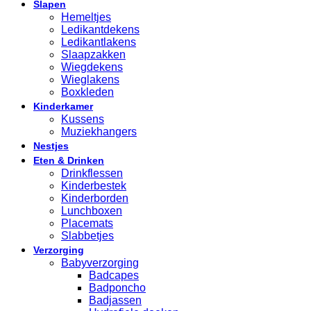
Slapen
Hemeltjes
Ledikantdekens
Ledikantlakens
Slaapzakken
Wiegdekens
Wieglakens
Boxkleden
Kinderkamer
Kussens
Muziekhangers
Nestjes
Eten & Drinken
Drinkflessen
Kinderbestek
Kinderborden
Lunchboxen
Placemats
Slabbetjes
Verzorging
Babyverzorging
Badcapes
Badponcho
Badjassen