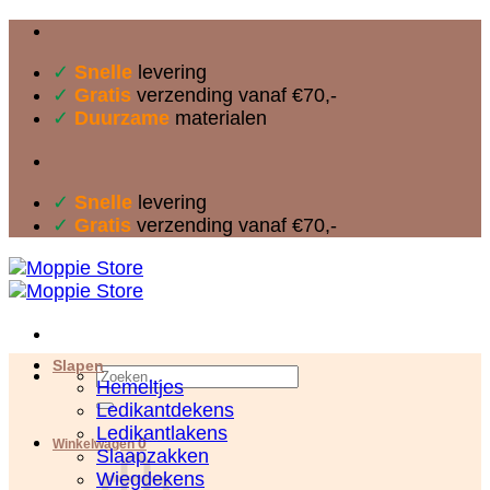
Ga
naar
✓
Snelle
levering
inhoud
✓
Gratis
verzending vanaf €70,-
✓
Duurzame
materialen
✓
Snelle
levering
✓
Gratis
verzending vanaf €70,-
Slapen
Zoeken
Hemeltjes
naar:
Ledikantdekens
Ledikantlakens
0
Winkelwagen
Slaapzakken
Wiegdekens