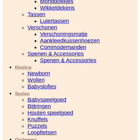
Monddoekjes
Wikkeldekens
Tassen
Luiertassen
Verschonen
Verschoningsmatje
Aankleedkussenhoezen
Commodemanden
Spenen & Accessories
Spenen & Accessories
Kleding
Newborn
Wollen
Babyslofjes
Spelen
Babyspeelgoed
Bijtringen
Houten speelgoed
Knuffels
Puzzels
Loopfietsen
Onderweg