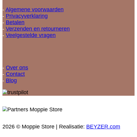
-
Algemene voorwaarden
-
Privacyverklaring
-
Betalen
-
Verzenden en retourneren
-
Veelgestelde vragen
Snellinks
-
Over ons
-
Contact
-
Blog
2026 © Moppie Store | Realisatie:
BEYZER.com