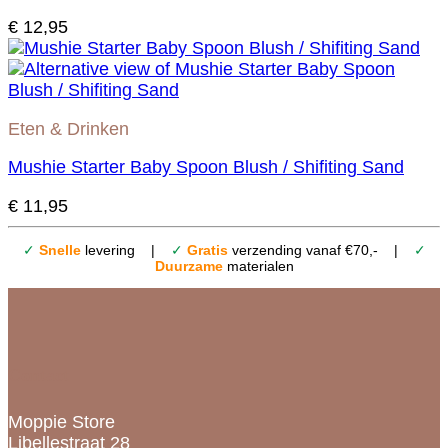
€
12,95
Eten & Drinken
Mushie Starter Baby Spoon Blush / Shifiting Sand
€
11,95
✓
Snelle
levering |
✓
Gratis
verzending vanaf €70,- |
✓
Duurzame
materialen
Contact
Moppie Store
Libellestraat 28