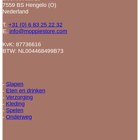
7559 BS Hengelo (O)
Nederland
T.
+31 (0) 6 83 25 22 32
E.
info@moppiestore.com
KvK: 87736616
BTW: NL004468499B73
Categorieën
-
Slapen
-
Eten en drinken
-
Verzorging
-
Kleding
-
Spelen
-
Onderweg
Informatie