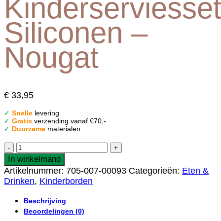
Kinderserviesse
Siliconen –
Nougat
€
33,95
✓
Snelle
levering
✓
Gratis
verzending vanaf €70,-
✓
Duurzame
materialen
Jollein
Kinderserviesset
In winkelmand
Siliconen
Artikelnummer:
705-007-00093
Categorieën:
Eten &
-
Drinken
,
Kinderborden
Nougat
aantal
Beschrijving
Beoordelingen (0)