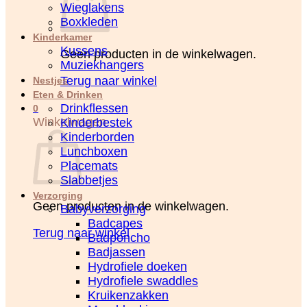
Wieglakens
Boxkleden
Kinderkamer
Kussens
Geen producten in de winkelwagen.
Muziekhangers
Terug naar winkel
Nestjes
Eten & Drinken
Drinkflessen
0
Winkelwagen
Kinderbestek
Kinderborden
Lunchboxen
Placemats
Slabbetjes
Verzorging
Geen producten in de winkelwagen.
Babyverzorging
Badcapes
Terug naar winkel
Badponcho
Badjassen
Hydrofiele doeken
Hydrofiele swaddles
Kruikenzakken