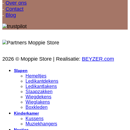
-
Over ons
-
Contact
-
Blog
2026 © Moppie Store | Realisatie:
BEYZER.com
Slapen
Hemeltjes
Ledikantdekens
Ledikantlakens
Slaapzakken
Wiegdekens
Wieglakens
Boxkleden
Kinderkamer
Kussens
Muziekhangers
Nestjes