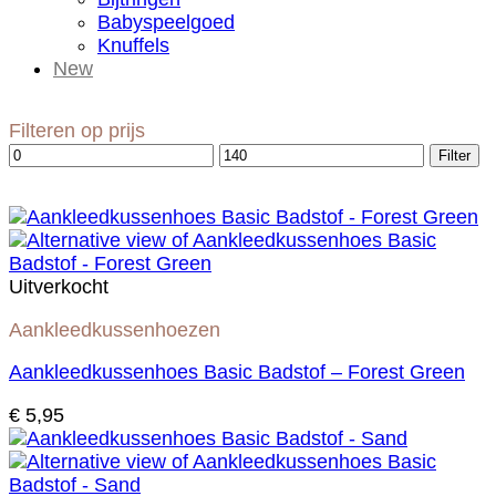
Babyspeelgoed
Knuffels
New
Filteren op prijs
Min.
Max.
Filter
prijs
prijs
Uitverkocht
Aankleedkussenhoezen
Aankleedkussenhoes Basic Badstof – Forest Green
€
5,95