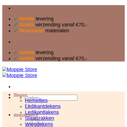
Ga
naar
✓
Snelle
levering
inhoud
✓
Gratis
verzending vanaf €70,-
✓
Duurzame
materialen
✓
Snelle
levering
✓
Gratis
verzending vanaf €70,-
Slapen
Zoeken
Hemeltjes
naar:
Ledikantdekens
Ledikantlakens
0
Winkelwagen
Slaapzakken
Wiegdekens