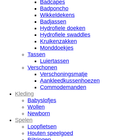
Badcapes
Badponcho
Wikkeldekens
Badjassen
Hydrofiele doeken
Hydrofiele swaddles
Kruikenzakken
Monddoekjes
Tassen
Luiertassen
Verschonen
Verschoningsmatje
Aankleedkussenhoezen
Commodemanden
Kleding
Babyslofjes
Wollen
Newborn
Spelen
Loopfietsen
Houten speelgoed
Bijtringen