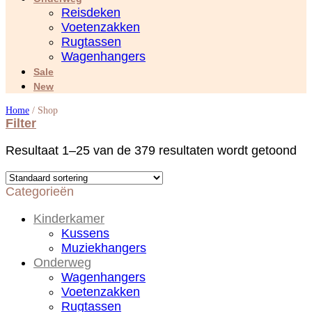
Reisdeken
Voetenzakken
Rugtassen
Wagenhangers
Sale
New
Home
/
Shop
Filter
Resultaat 1–25 van de 379 resultaten wordt getoond
Categorieën
Kinderkamer
Kussens
Muziekhangers
Onderweg
Wagenhangers
Voetenzakken
Rugtassen