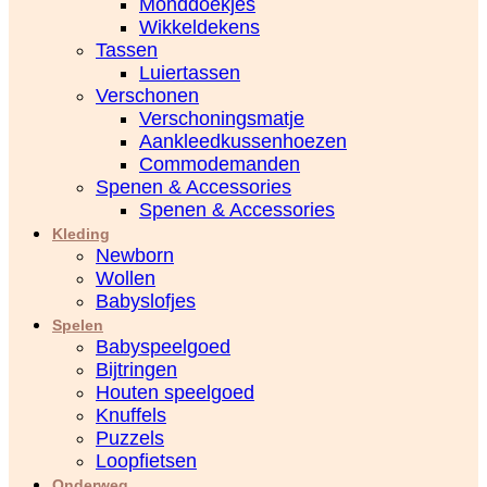
Monddoekjes
Wikkeldekens
Tassen
Luiertassen
Verschonen
Verschoningsmatje
Aankleedkussenhoezen
Commodemanden
Spenen & Accessories
Spenen & Accessories
Kleding
Newborn
Wollen
Babyslofjes
Spelen
Babyspeelgoed
Bijtringen
Houten speelgoed
Knuffels
Puzzels
Loopfietsen
Onderweg