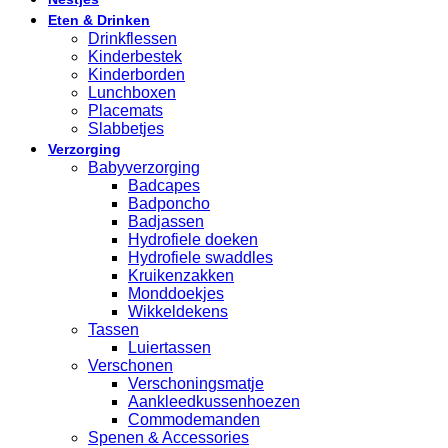
Eten & Drinken
Drinkflessen
Kinderbestek
Kinderborden
Lunchboxen
Placemats
Slabbetjes
Verzorging
Babyverzorging
Badcapes
Badponcho
Badjassen
Hydrofiele doeken
Hydrofiele swaddles
Kruikenzakken
Monddoekjes
Wikkeldekens
Tassen
Luiertassen
Verschonen
Verschoningsmatje
Aankleedkussenhoezen
Commodemanden
Spenen & Accessories