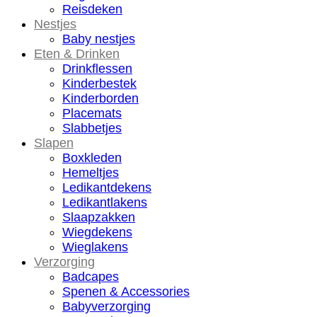
Reisdeken
Nestjes
Baby nestjes
Eten & Drinken
Drinkflessen
Kinderbestek
Kinderborden
Placemats
Slabbetjes
Slapen
Boxkleden
Hemeltjes
Ledikantdekens
Ledikantlakens
Slaapzakken
Wiegdekens
Wieglakens
Verzorging
Badcapes
Spenen & Accessories
Babyverzorging