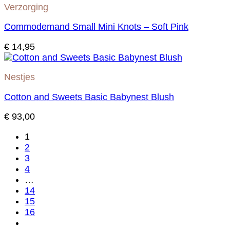
Verzorging
Commodemand Small Mini Knots – Soft Pink
€
14,95
Nestjes
Cotton and Sweets Basic Babynest Blush
€
93,00
1
2
3
4
…
14
15
16