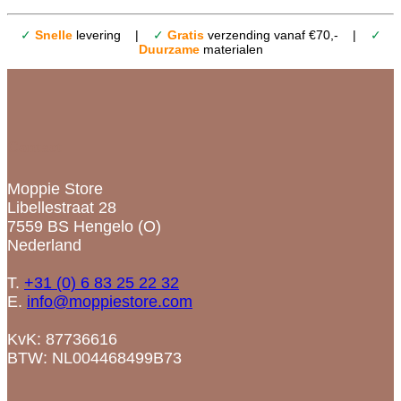
✓
Snelle
levering |
✓
Gratis
verzending vanaf €70,- |
✓
Duurzame
materialen
Contact
Moppie Store
Libellestraat 28
7559 BS Hengelo (O)
Nederland
T.
+31 (0) 6 83 25 22 32
E.
info@moppiestore.com
KvK: 87736616
BTW: NL004468499B73