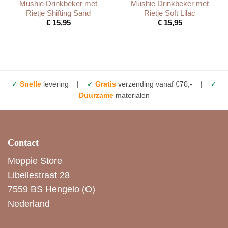
Mushie Drinkbeker met
Mushie Drinkbeker met
Rietje Shifting Sand
Rietje Soft Lilac
€
15,95
€
15,95
✓
Snelle
levering |
✓
Gratis
verzending vanaf €70,- |
✓
Duurzame
materialen
Contact
Moppie Store
Libellestraat 28
7559 BS Hengelo (O)
Nederland