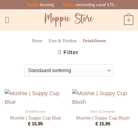
Ga
✓
Snelle
levering
✓
Gratis
verzending vanaf €70,-
naar
0
inhoud
Home
/
Eten & Drinken
/
Drinkflessen
Filter
Drinkflessen
Eten & Drinken
Mushie | Suppy Cup Blue
Mushie | Suppy Cup Blush
€
15,95
€
15,95