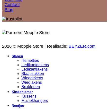
-
Contact
-
Blog
2026 © Moppie Store | Realisatie:
BEYZER.com
Slapen
Hemeltjes
Ledikantdekens
Ledikantlakens
Slaapzakken
Wiegdekens
Wieglakens
Boxkleden
Kinderkamer
Kussens
Muziekhangers
Nestjes