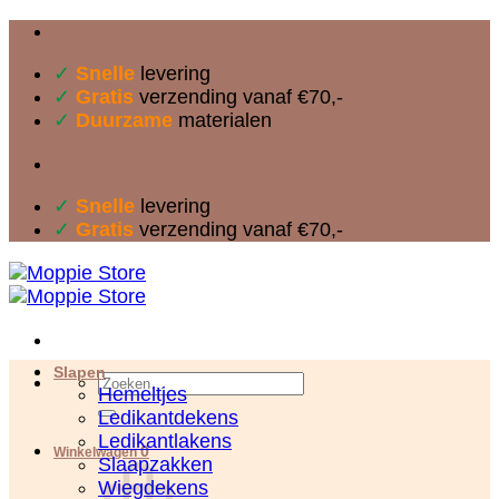
Ga
naar
✓
Snelle
levering
inhoud
✓
Gratis
verzending vanaf €70,-
✓
Duurzame
materialen
✓
Snelle
levering
✓
Gratis
verzending vanaf €70,-
Slapen
Zoeken
Hemeltjes
naar:
Ledikantdekens
Ledikantlakens
0
Winkelwagen
Slaapzakken
Wiegdekens