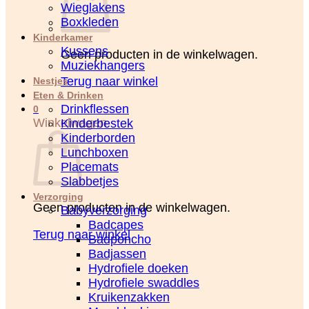
Wieglakens
Boxkleden
Kinderkamer
Kussens
Geen producten in de winkelwagen.
Muziekhangers
Terug naar winkel
Nestjes
Eten & Drinken
Drinkflessen
0
Winkelwagen
Kinderbestek
Kinderborden
Lunchboxen
Placemats
Slabbetjes
Verzorging
Geen producten in de winkelwagen.
Babyverzorging
Badcapes
Terug naar winkel
Badponcho
Badjassen
Hydrofiele doeken
Hydrofiele swaddles
Kruikenzakken