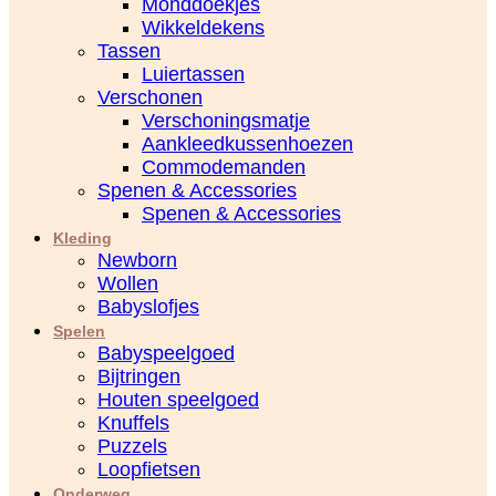
Monddoekjes
Wikkeldekens
Tassen
Luiertassen
Verschonen
Verschoningsmatje
Aankleedkussenhoezen
Commodemanden
Spenen & Accessories
Spenen & Accessories
Kleding
Newborn
Wollen
Babyslofjes
Spelen
Babyspeelgoed
Bijtringen
Houten speelgoed
Knuffels
Puzzels
Loopfietsen
Onderweg