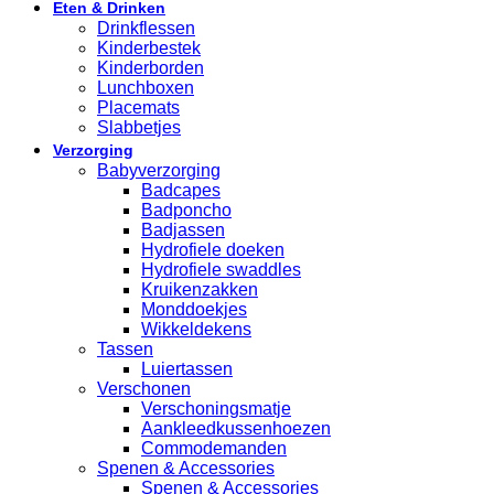
Eten & Drinken
Drinkflessen
Kinderbestek
Kinderborden
Lunchboxen
Placemats
Slabbetjes
Verzorging
Babyverzorging
Badcapes
Badponcho
Badjassen
Hydrofiele doeken
Hydrofiele swaddles
Kruikenzakken
Monddoekjes
Wikkeldekens
Tassen
Luiertassen
Verschonen
Verschoningsmatje
Aankleedkussenhoezen
Commodemanden
Spenen & Accessories
Spenen & Accessories