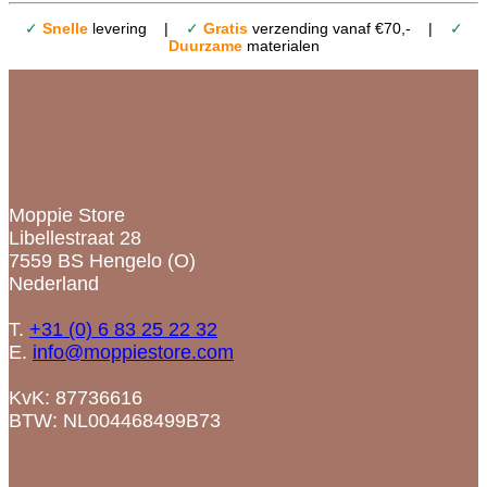
✓
Snelle
levering |
✓
Gratis
verzending vanaf €70,- |
✓
Duurzame
materialen
Contact
Moppie Store
Libellestraat 28
7559 BS Hengelo (O)
Nederland
T.
+31 (0) 6 83 25 22 32
E.
info@moppiestore.com
KvK: 87736616
BTW: NL004468499B73
Categorieën