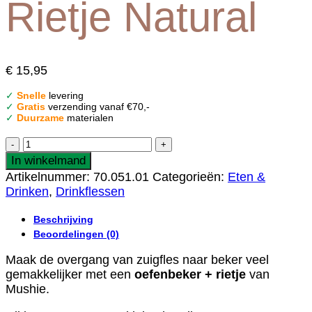
Rietje Natural
€
15,95
✓
Snelle
levering
✓
Gratis
verzending vanaf €70,-
✓
Duurzame
materialen
Mushie
Drinkbeker
In winkelmand
met
Artikelnummer:
70.051.01
Categorieën:
Eten &
Rietje
Drinken
,
Drinkflessen
Natural
aantal
Beschrijving
Beoordelingen (0)
Maak de overgang van zuigfles naar beker veel
gemakkelijker met een
oefenbeker + rietje
van
Mushie.