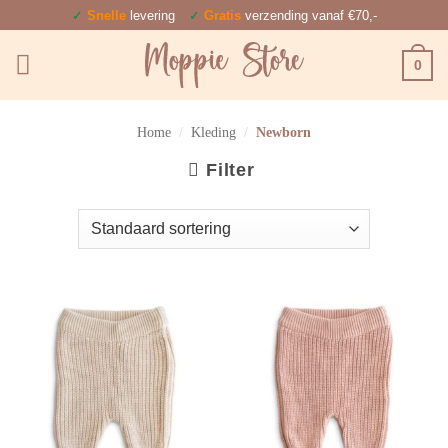
Ga
✓
Snelle
levering
✓
Gratis
verzending vanaf €70,-
naar
0
inhoud
Home
/
Kleding
/
Newborn
Filter