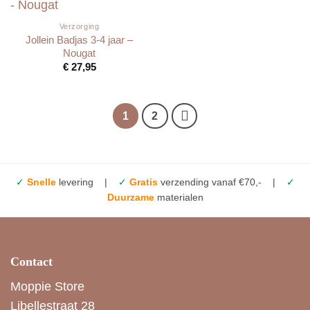
Verzorging
Jollein Badjas 3-4 jaar –
Nougat
€
27,95
1
2
✓
Snelle
levering |
✓
Gratis
verzending vanaf €70,- |
✓
Duurzame
materialen
Contact
Moppie Store
Libellestraat 28