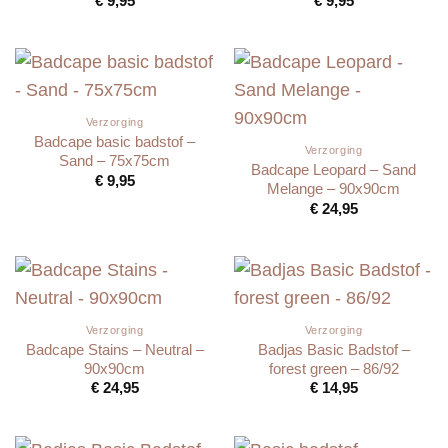
€
9,95
€
9,95
Verzorging
Badcape basic badstof –
Verzorging
Sand – 75x75cm
Badcape Leopard – Sand
€
9,95
Melange – 90x90cm
€
24,95
Verzorging
Verzorging
Badcape Stains – Neutral –
Badjas Basic Badstof –
90x90cm
forest green – 86/92
€
24,95
€
14,95