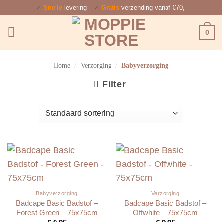
Ga
✓
Snelle
levering
✓
Gratis
verzending vanaf €70,-
naar
0
inhoud
Home
/
Verzorging
/
Babyverzorging
Filter
Babyverzorging
Verzorging
Badcape Basic Badstof –
Badcape Basic Badstof –
Forest Green – 75x75cm
Offwhite – 75x75cm