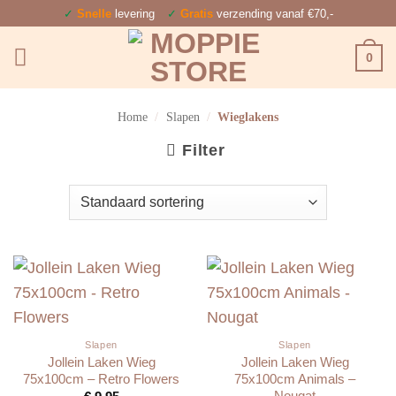
Ga
✓
Snelle
levering
✓
Gratis
verzending vanaf €70,-
naar
0
inhoud
Home
/
Slapen
/
Wieglakens
Filter
Slapen
Slapen
Jollein Laken Wieg
Jollein Laken Wieg
75x100cm – Retro Flowers
75x100cm Animals –
Nougat