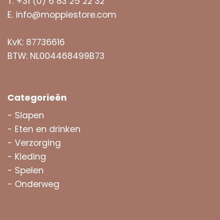
T.
+31 (0) 6 83 25 22 32
E.
info@moppiestore.com
KvK: 87736616
BTW: NL004468499B73
Categorieën
-
Slapen
-
Eten en drinken
-
Verzorging
-
Kleding
-
Spelen
-
Onderweg