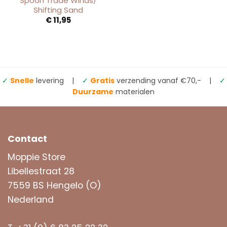
Spoon Trade Winds/
Shifting Sand
€
11,95
✓
Snelle
levering |
✓
Gratis
verzending vanaf €70,- |
✓
Duurzame
materialen
Contact
Moppie Store
Libellestraat 28
7559 BS Hengelo (O)
Nederland