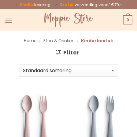
Ga
✓
Snelle
levering
✓
Gratis
verzending vanaf €70,-
naar
0
inhoud
Home
/
Eten & Drinken
/
Kinderbestek
Filter