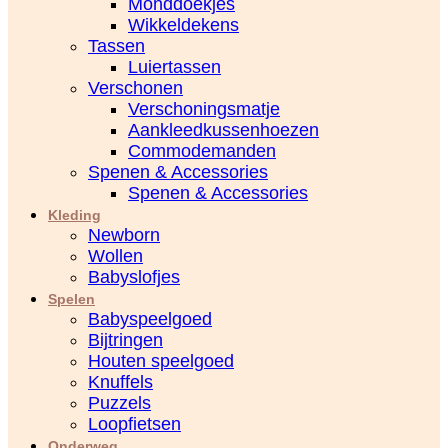
Monddoekjes
Wikkeldekens
Tassen
Luiertassen
Verschonen
Verschoningsmatje
Aankleedkussenhoezen
Commodemanden
Spenen & Accessories
Spenen & Accessories
Kleding
Newborn
Wollen
Babyslofjes
Spelen
Babyspeelgoed
Bijtringen
Houten speelgoed
Knuffels
Puzzels
Loopfietsen
Onderweg