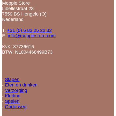
Moppie Store
Libellestraat 28
7559 BS Hengelo (O)
Nederland
T.
+31 (0) 6 83 25 22 32
E.
info@moppiestore.com
KvK: 87736616
BTW: NL004468499B73
Categorieën
-
Slapen
-
Eten en drinken
-
Verzorging
-
Kleding
-
Spelen
-
Onderweg