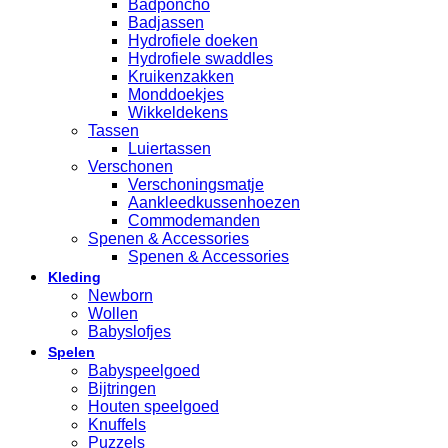
Badponcho
Badjassen
Hydrofiele doeken
Hydrofiele swaddles
Kruikenzakken
Monddoekjes
Wikkeldekens
Tassen
Luiertassen
Verschonen
Verschoningsmatje
Aankleedkussenhoezen
Commodemanden
Spenen & Accessories
Spenen & Accessories
Kleding
Newborn
Wollen
Babyslofjes
Spelen
Babyspeelgoed
Bijtringen
Houten speelgoed
Knuffels
Puzzels