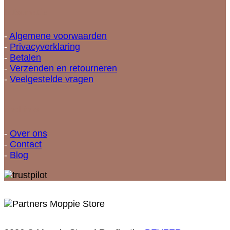
Informatie
-
Algemene voorwaarden
-
Privacyverklaring
-
Betalen
-
Verzenden en retourneren
-
Veelgestelde vragen
Snellinks
-
Over ons
-
Contact
-
Blog