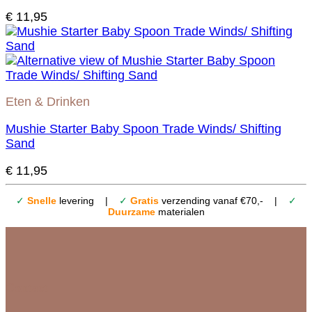
€
11,95
Eten & Drinken
Mushie Starter Baby Spoon Trade Winds/ Shifting
Sand
€
11,95
✓
Snelle
levering |
✓
Gratis
verzending vanaf €70,- |
✓
Duurzame
materialen
Contact