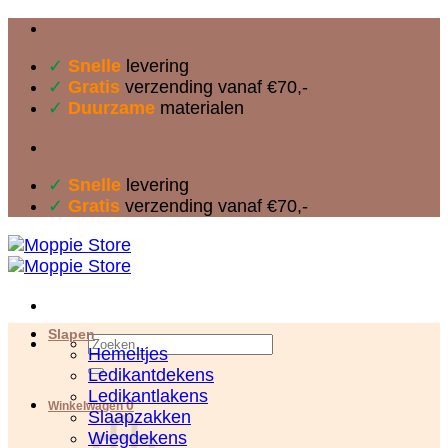
Ga
naar
✓
Snelle
levering
inhoud
✓
Gratis
verzending vanaf €70,-
✓
Duurzame
materialen
✓
Snelle
levering
✓
Gratis
verzending vanaf €70,-
Slapen
Zoeken
Hemeltjes
naar:
Ledikantdekens
Ledikantlakens
0
Winkelwagen
Slaapzakken
Wiegdekens