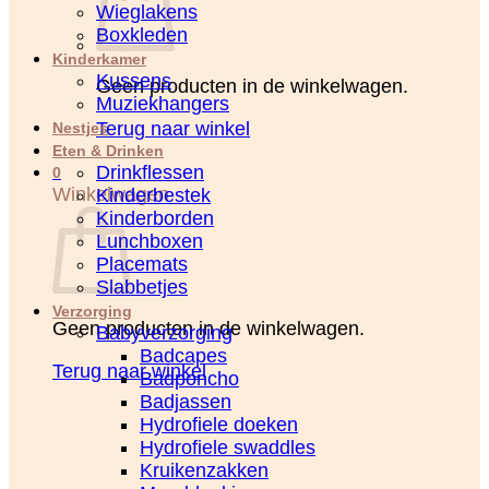
Wieglakens
Boxkleden
Kinderkamer
Kussens
Geen producten in de winkelwagen.
Muziekhangers
Terug naar winkel
Nestjes
Eten & Drinken
Drinkflessen
0
Winkelwagen
Kinderbestek
Kinderborden
Lunchboxen
Placemats
Slabbetjes
Verzorging
Geen producten in de winkelwagen.
Babyverzorging
Badcapes
Terug naar winkel
Badponcho
Badjassen
Hydrofiele doeken
Hydrofiele swaddles
Kruikenzakken