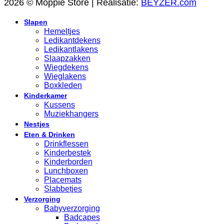
2026 © Moppie Store | Realisatie:
BEYZER.com
Slapen
Hemeltjes
Ledikantdekens
Ledikantlakens
Slaapzakken
Wiegdekens
Wieglakens
Boxkleden
Kinderkamer
Kussens
Muziekhangers
Nestjes
Eten & Drinken
Drinkflessen
Kinderbestek
Kinderborden
Lunchboxen
Placemats
Slabbetjes
Verzorging
Babyverzorging
Badcapes