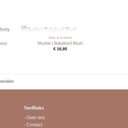
UITVERKOCHT
Eten & Drinken
vory
Mushie | Babybord Blush
€
16,95
erialen
Snellinks
-
Over ons
-
Contact