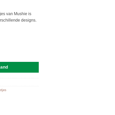
tjes van Mushie is
verschillende designs.
tal
mand
etjes