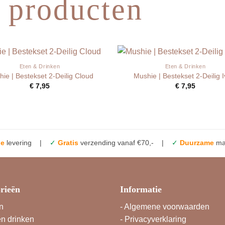
 producten
Eten & Drinken
Eten & Drinken
ie | Bestekset 2-Deilig Cloud
Mushie | Bestekset 2-Deilig I
€
7,95
€
7,95
le
levering |
✓
Gratis
verzending vanaf €70,- |
✓
Duurzame
mat
rieën
Informatie
n
-
Algemene voorwaarden
en drinken
-
Privacyverklaring