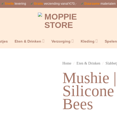
✓
Snelle
levering
✓
Gratis
verzending vanaf €70,-
✓
Duurzame
materialen
stjes
Eten & Drinken
Verzorging
Kleding
Spele
Home
/
Eten & Drinken
/
Slabbet
Mushie |
Silicone
Bees