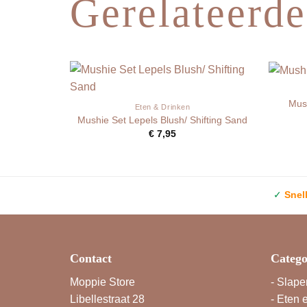
Gerelateerde
Mush
Eten & Drinken
Mushie Set Lepels Blush/ Shifting Sand
€
7,95
✓
Snel
Contact
Catego
Moppie Store
-
Slape
Libellestraat 28
-
Eten 