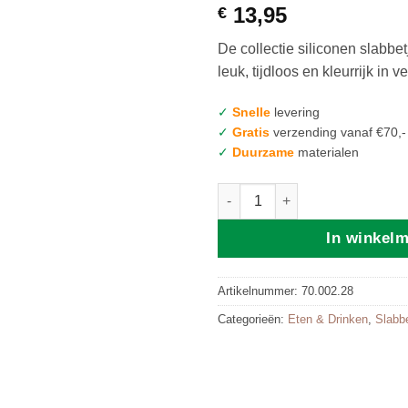
13,95
€
De collectie siliconen slabbe
leuk, tijdloos en kleurrijk in 
✓
Snelle
levering
✓
Gratis
verzending vanaf €70,-
✓
Duurzame
materialen
Mushie | Silicone BIB Bees aan
In winkel
Artikelnummer:
70.002.28
Categorieën:
Eten & Drinken
,
Slabb