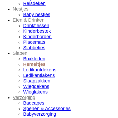
Reisdeken
Nestjes
Baby nestjes
Eten & Drinken
Drinkflessen
Kinderbestek
Kinderborden
Placemats
Slabbetjes
Slapen
Boxkleden
Hemeltjes
Ledikantdekens
Ledikantlakens
Slaapzakken
Wiegdekens
Wieglakens
Verzorging
Badcapes
Spenen & Accessories
Babyverzorging