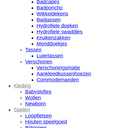
Badcapes
Badponcho
Wikkeldekens
Badjassen
Hydrofiele doeken
Hydrofiele swaddles
Kruikenzakken
Monddoekjes
Tassen
Luiertassen
Verschonen
Verschoningsmatje
Aankleedkussenhoezen
Commodemanden
Kleding
Babyslofjes
Wollen
Newborn
Spelen
Loopfietsen
Houten speelgoed
Bijtringen