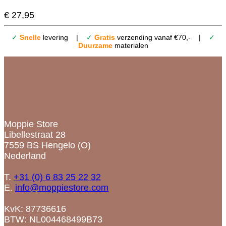
€
27,95
✓
Snelle
levering |
✓
Gratis
verzending vanaf €70,- |
✓
Duurzame
materialen
Contact
Moppie Store
Libellestraat 28
7559 BS Hengelo (O)
Nederland
T.
+31 (0) 6 83 25 22 32
E.
info@moppiestore.com
KvK: 87736616
BTW: NL004468499B73