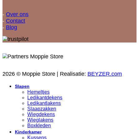
-
Over ons
-
Contact
-
Blog
2026 © Moppie Store | Realisatie:
BEYZER.com
Slapen
Hemeltjes
Ledikantdekens
Ledikantlakens
Slaapzakken
Wiegdekens
Wieglakens
Boxkleden
Kinderkamer
Kussens