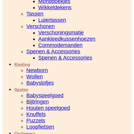
Monddoekjes
Wikkeldekens
Tassen
Luiertassen
Verschonen
Verschoningsmatje
Aankleedkussenhoezen
Commodemanden
Spenen & Accessories
Spenen & Accessories
Kleding
Newborn
Wollen
Babyslofjes
Spelen
Babyspeelgoed
Bijtringen
Houten speelgoed
Knuffels
Puzzels
Loopfietsen
Onderweg