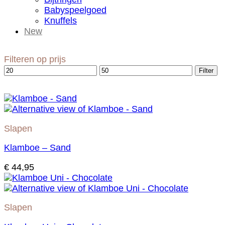
Babyspeelgoed
Knuffels
New
Filteren op prijs
Min.
Max.
Filter
prijs
prijs
Slapen
Klamboe – Sand
€
44,95
Slapen