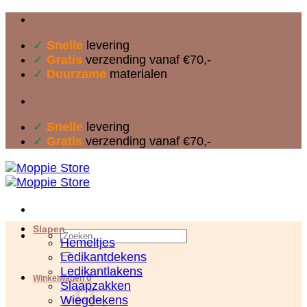
Ga
naar
✓
Snelle
levering
inhoud
✓
Gratis
verzending vanaf €70,-
✓
Duurzame
materialen
✓
Snelle
levering
✓
Gratis
verzending vanaf €70,-
Slapen
Zoeken
Hemeltjes
naar:
Ledikantdekens
Ledikantlakens
0
Winkelwagen
Slaapzakken
Wiegdekens