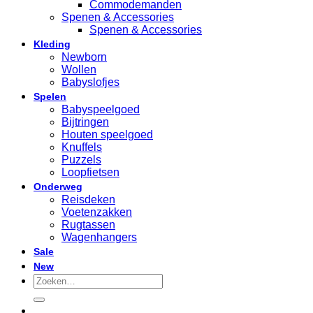
Commodemanden
Spenen & Accessories
Spenen & Accessories
Kleding
Newborn
Wollen
Babyslofjes
Spelen
Babyspeelgoed
Bijtringen
Houten speelgoed
Knuffels
Puzzels
Loopfietsen
Onderweg
Reisdeken
Voetenzakken
Rugtassen
Wagenhangers
Sale
New
Zoeken
naar: