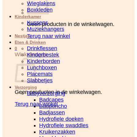
Wieglakens
Boxkleden
Kinderkamer
Kussens
Geen producten in de winkelwagen.
Muziekhangers
Terug naar winkel
Nestjes
Eten & Drinken
Drinkflessen
0
Winkelwagen
Kinderbestek
Kinderborden
Lunchboxen
Placemats
Slabbetjes
Verzorging
Geen producten in de winkelwagen.
Babyverzorging
Badcapes
Terug naar winkel
Badponcho
Badjassen
Hydrofiele doeken
Hydrofiele swaddles
Kruikenzakken