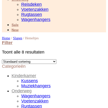
Reisdeken
Voetenzakken
Rugtassen
Wagenhangers
Sale
New
Home
/
Slapen
/
Hemeltjes
Filter
Toont alle 8 resultaten
Categorieën
Kinderkamer
Kussens
Muziekhangers
Onderweg
Wagenhangers
Voetenzakken
Rugtassen