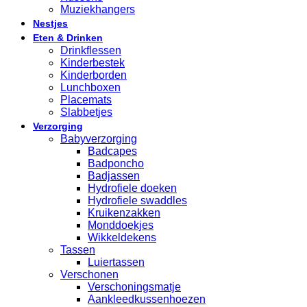
Muziekhangers
Nestjes
Eten & Drinken
Drinkflessen
Kinderbestek
Kinderborden
Lunchboxen
Placemats
Slabbetjes
Verzorging
Babyverzorging
Badcapes
Badponcho
Badjassen
Hydrofiele doeken
Hydrofiele swaddles
Kruikenzakken
Monddoekjes
Wikkeldekens
Tassen
Luiertassen
Verschonen
Verschoningsmatje
Aankleedkussenhoezen