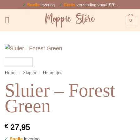
Ga
✓
Snelle
levering
✓
Gratis
verzending vanaf €70,-
naar
0
inhoud
Home
/
Slapen
/
Hemeltjes
Sluier – Forest
Green
€
27,95
✓
Snelle
levering