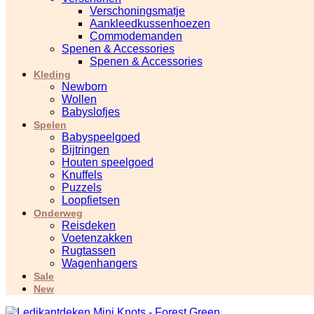
Verschoningsmatje
Aankleedkussenhoezen
Commodemanden
Spenen & Accessories
Spenen & Accessories
Kleding
Newborn
Wollen
Babyslofjes
Spelen
Babyspeelgoed
Bijtringen
Houten speelgoed
Knuffels
Puzzels
Loopfietsen
Onderweg
Reisdeken
Voetenzakken
Rugtassen
Wagenhangers
Sale
New