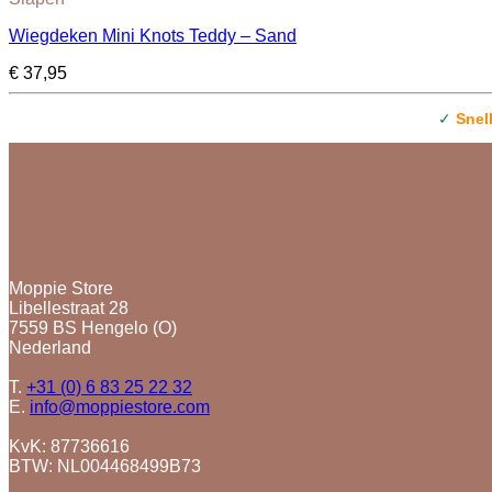
Wiegdeken Mini Knots Teddy – Sand
€
37,95
✓
Snel
Contact
Moppie Store
Libellestraat 28
7559 BS Hengelo (O)
Nederland
T.
+31 (0) 6 83 25 22 32
E.
info@moppiestore.com
KvK: 87736616
BTW: NL004468499B73