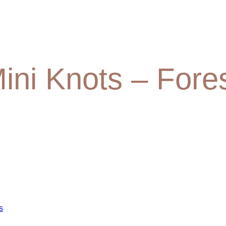
ini Knots – Fore
s