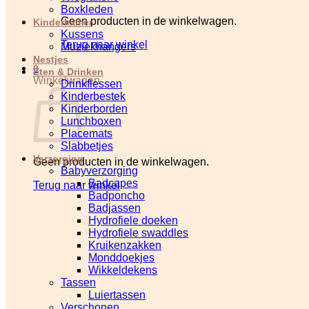
Boxkleden
Geen producten in de winkelwagen.
Kinderkamer
Kussens
Terug naar winkel
Muziekhangers
Nestjes
0
Eten & Drinken
Winkelwagen
Drinkflessen
Kinderbestek
Kinderborden
Lunchboxen
Placemats
Slabbetjes
Verzorging
Geen producten in de winkelwagen.
Babyverzorging
Badcapes
Terug naar winkel
Badponcho
Badjassen
Hydrofiele doeken
Hydrofiele swaddles
Kruikenzakken
Monddoekjes
Wikkeldekens
Tassen
Luiertassen
Verschonen