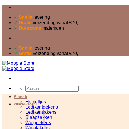
Ga
naar
inhoud
✓
Snelle
levering
✓
Gratis
verzending vanaf €70,-
✓
Duurzame
materialen
✓
Snelle
levering
✓
Gratis
verzending vanaf €70,-
Zoeken
naar:
Slapen
Hemeltjes
0
Winkelwagen
Ledikantdekens
Ledikantlakens
Slaapzakken
Wiegdekens
Wieglakens