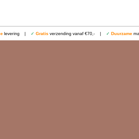
le
levering |
✓
Gratis
verzending vanaf €70,- |
✓
Duurzame
mat