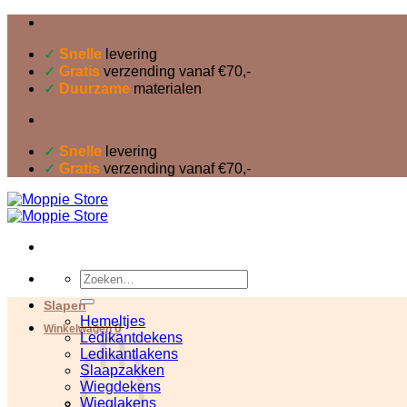
Ga
naar
inhoud
✓
Snelle
levering
✓
Gratis
verzending vanaf €70,-
✓
Duurzame
materialen
✓
Snelle
levering
✓
Gratis
verzending vanaf €70,-
Zoeken
naar:
Slapen
Hemeltjes
0
Winkelwagen
Ledikantdekens
Ledikantlakens
Slaapzakken
Wiegdekens
Wieglakens