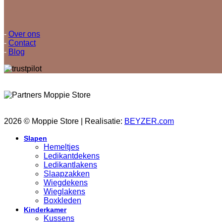
Snellinks
-
Over ons
-
Contact
-
Blog
2026 © Moppie Store | Realisatie:
BEYZER.com
Slapen
Hemeltjes
Ledikantdekens
Ledikantlakens
Slaapzakken
Wiegdekens
Wieglakens
Boxkleden
Kinderkamer
Kussens