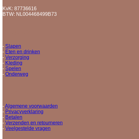
KvK: 87736616
BTW: NL004468499B73
Categorieën
-
Slapen
-
Eten en drinken
-
Verzorging
-
Kleding
-
Spelen
-
Onderweg
Informatie
-
Algemene voorwaarden
-
Privacyverklaring
-
Betalen
-
Verzenden en retourneren
-
Veelgestelde vragen