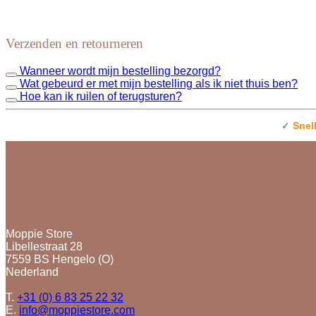
Verzenden en retourneren
Wanneer wordt mijn bestelling bezorgd?
Wat gebeurd er met mijn bestelling als ik niet thuis ben?
Hoe kan ik ruilen of terugsturen?
✓
Snel
Contact
Moppie Store
Libellestraat 28
7559 BS Hengelo (O)
Nederland
T.
+31 (0) 6 83 25 22 32
E.
info@moppiestore.com