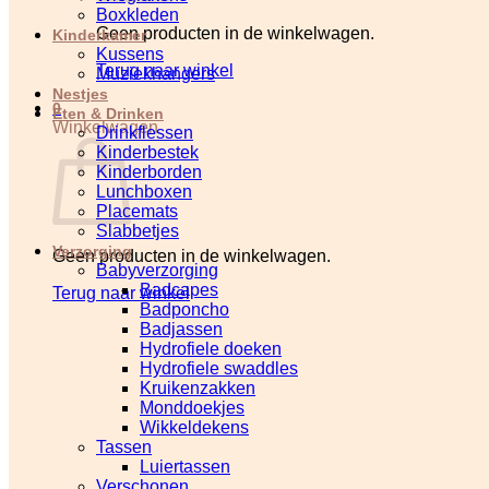
Boxkleden
Geen producten in de winkelwagen.
Kinderkamer
Kussens
Terug naar winkel
Muziekhangers
Nestjes
0
Eten & Drinken
Winkelwagen
Drinkflessen
Kinderbestek
Kinderborden
Lunchboxen
Placemats
Slabbetjes
Verzorging
Geen producten in de winkelwagen.
Babyverzorging
Badcapes
Terug naar winkel
Badponcho
Badjassen
Hydrofiele doeken
Hydrofiele swaddles
Kruikenzakken
Monddoekjes
Wikkeldekens
Tassen
Luiertassen
Verschonen