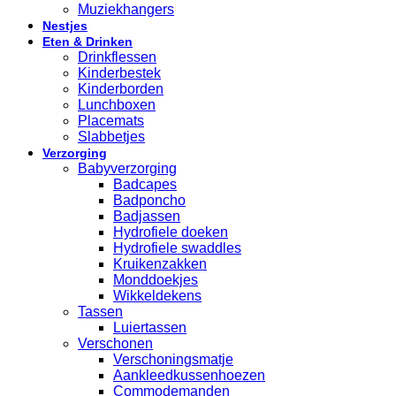
Muziekhangers
Nestjes
Eten & Drinken
Drinkflessen
Kinderbestek
Kinderborden
Lunchboxen
Placemats
Slabbetjes
Verzorging
Babyverzorging
Badcapes
Badponcho
Badjassen
Hydrofiele doeken
Hydrofiele swaddles
Kruikenzakken
Monddoekjes
Wikkeldekens
Tassen
Luiertassen
Verschonen
Verschoningsmatje
Aankleedkussenhoezen
Commodemanden