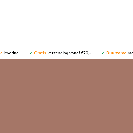
le
levering |
✓
Gratis
verzending vanaf €70,- |
✓
Duurzame
mat