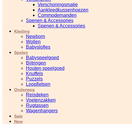
Verschoningsmatje
Aankleedkussenhoezen
Commodemanden
Spenen & Accessories
Spenen & Accessories
Kleding
Newborn
Wollen
Babyslofjes
Spelen
Babyspeelgoed
Bijtringen
Houten speelgoed
Knuffels
Puzzels
Loopfietsen
Onderweg
Reisdeken
Voetenzakken
Rugtassen
Wagenhangers
Sale
New