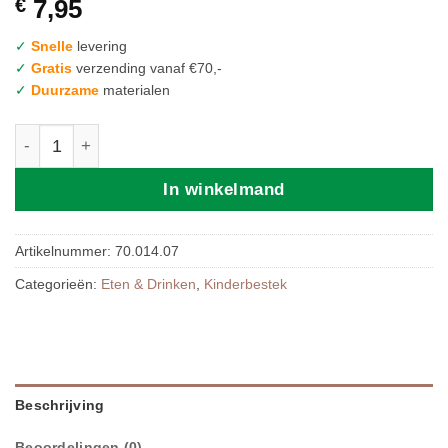
€
7,95
✓
Snelle
levering
✓
Gratis
verzending vanaf €70,-
✓
Duurzame
materialen
Mushie | Bestekset 2-Deilig Sage aantal
In winkelmand
Artikelnummer:
70.014.07
Categorieën:
Eten & Drinken
,
Kinderbestek
Beschrijving
Beoordelingen (0)