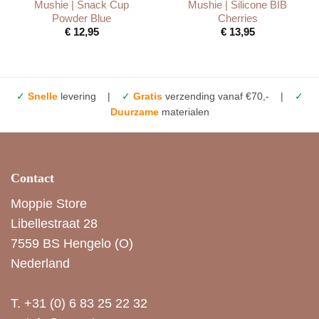
Mushie | Snack Cup
Mushie | Silicone BIB
Powder Blue
Cherries
€
12,95
€
13,95
✓
Snelle
levering |
✓
Gratis
verzending vanaf €70,- |
✓
Duurzame
materialen
Contact
Moppie Store
Libellestraat 28
7559 BS Hengelo (O)
Nederland
T.
+31 (0) 6 83 25 22 32