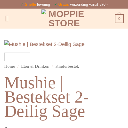
Ga
✓
Snelle
levering
✓
Gratis
verzending vanaf €70,-
naar
0
inhoud
Home
/
Eten & Drinken
/
Kinderbestek
Mushie |
Bestekset 2-
Deilig Sage