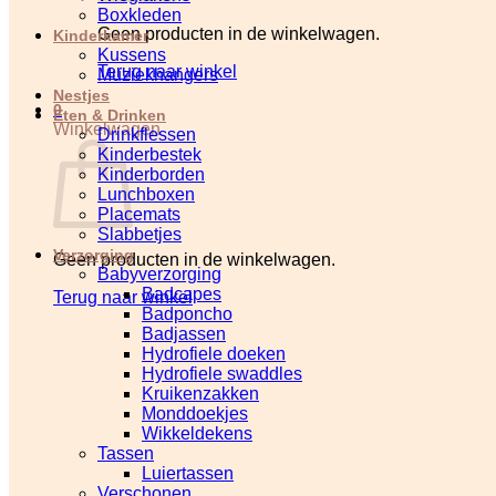
Boxkleden
Geen producten in de winkelwagen.
Kinderkamer
Kussens
Terug naar winkel
Muziekhangers
Nestjes
0
Eten & Drinken
Winkelwagen
Drinkflessen
Kinderbestek
Kinderborden
Lunchboxen
Placemats
Slabbetjes
Verzorging
Geen producten in de winkelwagen.
Babyverzorging
Badcapes
Terug naar winkel
Badponcho
Badjassen
Hydrofiele doeken
Hydrofiele swaddles
Kruikenzakken
Monddoekjes
Wikkeldekens
Tassen
Luiertassen
Verschonen