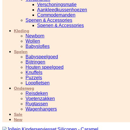
Verschoningsmatje
Aankleedkussenhoezen
Commodemanden
Spenen & Accessories
Spenen & Accessories
Kleding
Newborn
Wollen
Babyslofjes
Spelen
Babyspeelgoed
Bijtringen
Houten speelgoed
Knuffels
Puzzels
Loopfietsen
Onderweg
Reisdeken
Voetenzakken
Rugtassen
Wagenhangers
Sale
New