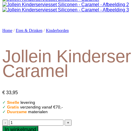
Home
/
Eten & Drinken
/
Kinderborden
Jollein Kinderse
Caramel
€
33,95
✓
Snelle
levering
✓
Gratis
verzending vanaf €70,-
✓
Duurzame
materialen
Jollein
Kinderserviesset
In winkelmand