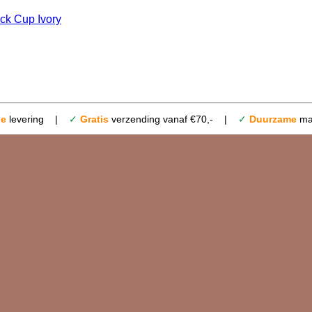
le
levering |
✓
Gratis
verzending vanaf €70,- |
✓
Duurzame
mat