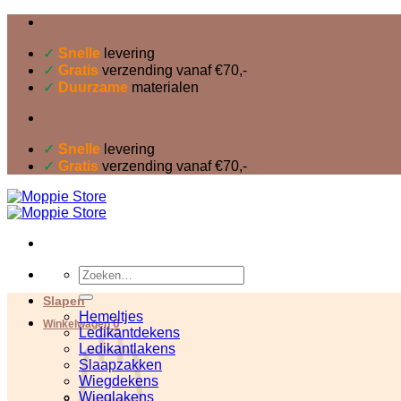
Ga
naar
inhoud
✓
Snelle
levering
✓
Gratis
verzending vanaf €70,-
✓
Duurzame
materialen
✓
Snelle
levering
✓
Gratis
verzending vanaf €70,-
Zoeken
naar:
Slapen
Hemeltjes
0
Winkelwagen
Ledikantdekens
Ledikantlakens
Slaapzakken
Wiegdekens
Wieglakens