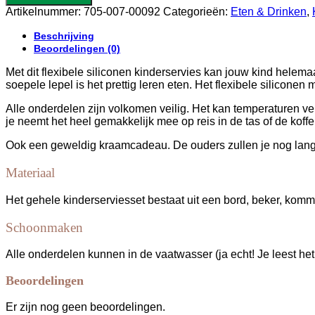
Siliconen
Artikelnummer:
705-007-00092
Categorieën:
Eten & Drinken
,
-
Caramel
Beschrijving
aantal
Beoordelingen (0)
Met dit flexibele siliconen kinderservies kan jouw kind helema
soepele lepel is het prettig leren eten. Het flexibele siliconen 
Alle onderdelen zijn volkomen veilig. Het kan temperaturen v
je neemt het heel gemakkelijk mee op reis in de tas of de koffe
Ook een geweldig kraamcadeau. De ouders zullen je nog lang 
Materiaal
Het gehele kinderserviesset bestaat uit een bord, beker, ko
Schoonmaken
Alle onderdelen kunnen in de vaatwasser (ja echt! Je leest het
Beoordelingen
Er zijn nog geen beoordelingen.