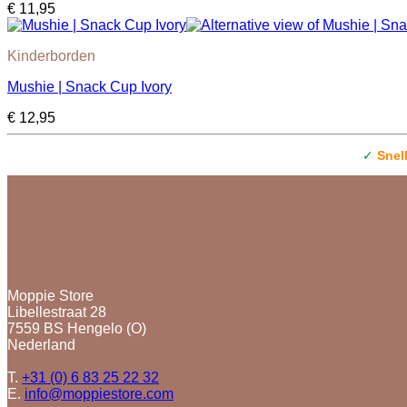
€
11,95
Kinderborden
Mushie | Snack Cup Ivory
€
12,95
✓
Snel
Contact
Moppie Store
Libellestraat 28
7559 BS Hengelo (O)
Nederland
T.
+31 (0) 6 83 25 22 32
E.
info@moppiestore.com