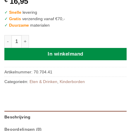
€
16,95
✓
Snelle
levering
✓
Gratis
verzending vanaf €70,-
✓
Duurzame
materialen
Mushie | Babybord Powder Blue aantal
In winkelmand
Artikelnummer:
70.704.41
Categorieën:
Eten & Drinken
,
Kinderborden
Beschrijving
Beoordelingen (0)