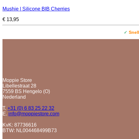
Mushie | Silicone BIB Cherries
€
13,95
✓
Snel
Contact
Moppie Store
Libellestraat 28
7559 BS Hengelo (O)
Nederland
T.
+31 (0) 6 83 25 22 32
E.
info@moppiestore.com
KvK: 87736616
BTW: NL004468499B73