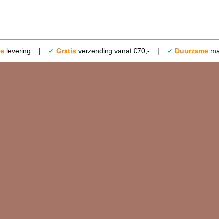
le
levering |
✓
Gratis
verzending vanaf €70,- |
✓
Duurzame
mat