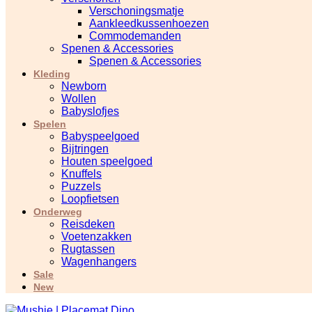
Verschoningsmatje
Aankleedkussenhoezen
Commodemanden
Spenen & Accessories
Spenen & Accessories
Kleding
Newborn
Wollen
Babyslofjes
Spelen
Babyspeelgoed
Bijtringen
Houten speelgoed
Knuffels
Puzzels
Loopfietsen
Onderweg
Reisdeken
Voetenzakken
Rugtassen
Wagenhangers
Sale
New