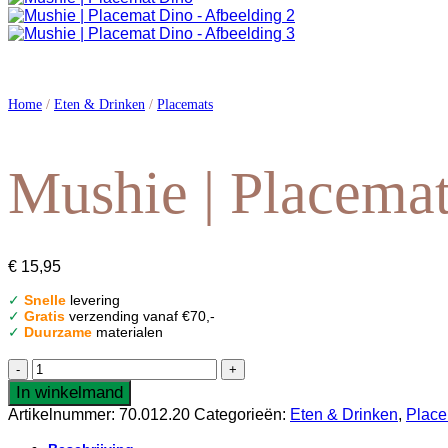
Home
/
Eten & Drinken
/
Placemats
Mushie | Placema
€
15,95
✓
Snelle
levering
✓
Gratis
verzending vanaf €70,-
✓
Duurzame
materialen
Mushie
|
In winkelmand
Placemat
Artikelnummer:
70.012.20
Categorieën:
Eten & Drinken
,
Place
Dino
aantal