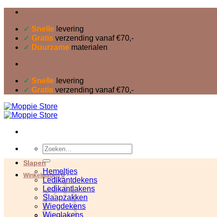
Ga
naar
inhoud
✓
Snelle
levering
✓
Gratis
verzending vanaf €70,-
✓
Duurzame
materialen
✓
Snelle
levering
✓
Gratis
verzending vanaf €70,-
Zoeken
naar:
Slapen
Hemeltjes
0
Winkelwagen
Ledikantdekens
Ledikantlakens
Slaapzakken
Wiegdekens
Wieglakens