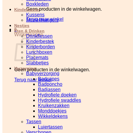
Boxkleden
Geen producten in de winkelwagen.
Kinderkamer
Kussens
Terug naar winkel
Muziekhangers
Nestjes
0
Eten & Drinken
Winkelwagen
Drinkflessen
Kinderbestek
Kinderborden
Lunchboxen
Placemats
Slabbetjes
Verzorging
Geen producten in de winkelwagen.
Babyverzorging
Badcapes
Terug naar winkel
Badponcho
Badjassen
Hydrofiele doeken
Hydrofiele swaddles
Kruikenzakken
Monddoekjes
Wikkeldekens
Tassen
Luiertassen
Verschonen