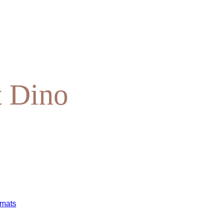
t Dino
mats