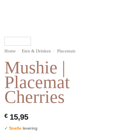
Home
/
Eten & Drinken
/
Placemats
Mushie |
Placemat
Cherries
€
15,95
✓
Snelle
levering