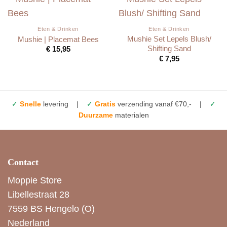
Eten & Drinken
Eten & Drinken
Mushie Set Lepels Blush/
Mushie | Placemat Bees
Shifting Sand
€
15,95
€
7,95
✓
Snelle
levering |
✓
Gratis
verzending vanaf €70,- |
✓
Duurzame
materialen
Contact
Moppie Store
Libellestraat 28
7559 BS Hengelo (O)
Nederland