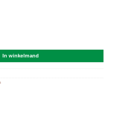
/Taupe aantal
In winkelmand
n