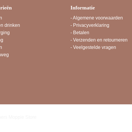
rieën
Informatie
n
-
Algemene voorwaarden
en drinken
-
Privacyverklaring
rging
-
Betalen
ng
-
Verzenden en retourneren
n
-
Veelgestelde vragen
rweg