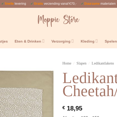
✓
Snelle
levering
✓
Gratis
verzending vanaf €70,-
✓
Duurzame
materialen
stjes
Eten & Drinken
Verzorging
Kleding
Spele
Home
/
Slapen
/
Ledikantlakens
Ledikan
Cheetah
18,95
€