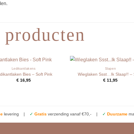
den.
 producten
Ledikantlakens
Slapen
dikantlaken Bies – Soft Pink
Wieglaken Ssst…Ik Slaap!! –
€
16,95
€
11,95
le
levering |
✓
Gratis
verzending vanaf €70,- |
✓
Duurzame
mat