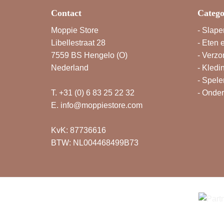
Contact
Catego
Moppie Store
-
Slape
Libellestraat 28
-
Eten 
7559 BS Hengelo (O)
-
Verzo
Nederland
-
Kledi
-
Spele
T.
+31 (0) 6 83 25 22 32
-
Onde
E.
info@moppiestore.com
KvK: 87736616
BTW: NL004468499B73