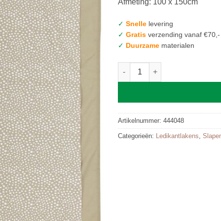
Afmeting: 100 x 150cm
✓
Snelle
levering
✓
Gratis
verzending vanaf €70,-
✓
Duurzame
materialen
Ledikantlaken 2-pack Cheetah
Artikelnummer:
444048
Categorieën:
Ledikantlakens
,
Slape