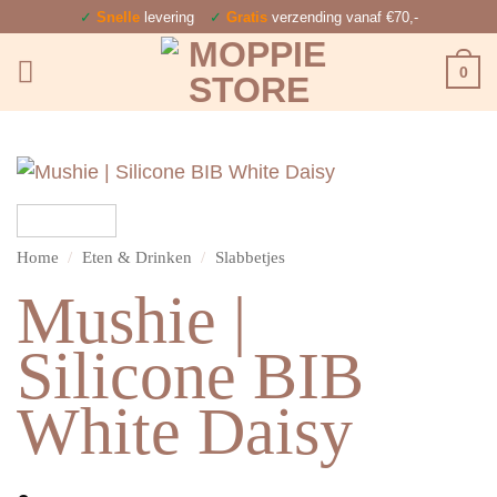
Ga
✓
Snelle
levering
✓
Gratis
verzending vanaf €70,-
naar
0
inhoud
Home
/
Eten & Drinken
/
Slabbetjes
Mushie |
Silicone BIB
White Daisy