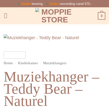
Ga
✓
Snelle
levering
✓
Gratis
verzending vanaf €70,-
naar
0
inhoud
Home
/
Kinderkamer
/
Muziekhangers
Muziekhanger –
Teddy Bear –
Naturel