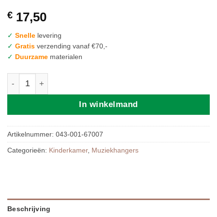
€
17,50
✓
Snelle
levering
✓
Gratis
verzending vanaf €70,-
✓
Duurzame
materialen
Muziekhanger - Teddy Bear - Naturel aantal
In winkelmand
Artikelnummer:
043-001-67007
Categorieën:
Kinderkamer
,
Muziekhangers
Beschrijving