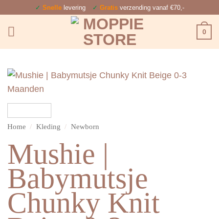
Ga
✓
Snelle
levering
✓
Gratis
verzending vanaf €70,-
naar
0
inhoud
Home
/
Kleding
/
Newborn
Mushie |
Babymutsje
Chunky Knit