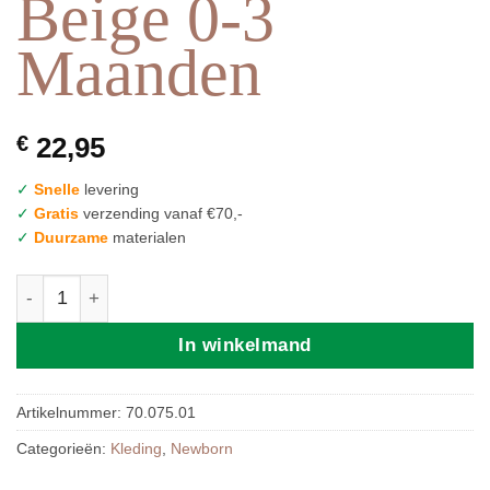
Beige 0-3
Maanden
€
22,95
✓
Snelle
levering
✓
Gratis
verzending vanaf €70,-
✓
Duurzame
materialen
Mushie | Babymutsje Chunky Knit Beige 0-3 Maanden aan
In winkelmand
Artikelnummer:
70.075.01
Categorieën:
Kleding
,
Newborn