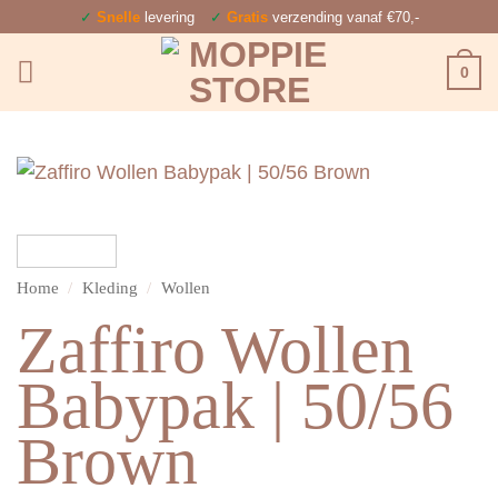
Ga
✓
Snelle
levering
✓
Gratis
verzending vanaf €70,-
naar
0
inhoud
Home
/
Kleding
/
Wollen
Zaffiro Wollen
Babypak | 50/56
Brown