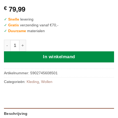
€
79,99
✓
Snelle
levering
✓
Gratis
verzending vanaf €70,-
✓
Duurzame
materialen
Zaffiro Wollen Babypak | 50/56 Brown aantal
In winkelmand
Artikelnummer:
5902745608501
Categorieën:
Kleding
,
Wollen
Beschrijving