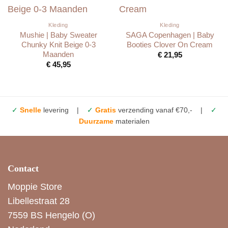
Kleding
Kleding
Mushie | Baby Sweater
SAGA Copenhagen | Baby
Chunky Knit Beige 0-3
Booties Clover On Cream
Maanden
€
21,95
€
45,95
✓
Snelle
levering |
✓
Gratis
verzending vanaf €70,- |
✓
Duurzame
materialen
Contact
Moppie Store
Libellestraat 28
7559 BS Hengelo (O)