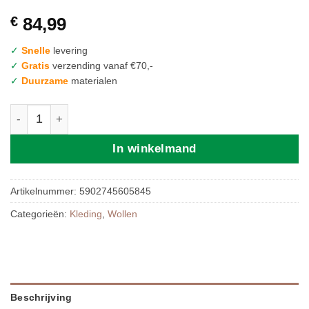
€
84,99
✓
Snelle
levering
✓
Gratis
verzending vanaf €70,-
✓
Duurzame
materialen
Zaffiro Wollen Babypak | 62/68 Beige aantal
In winkelmand
Artikelnummer:
5902745605845
Categorieën:
Kleding
,
Wollen
Beschrijving