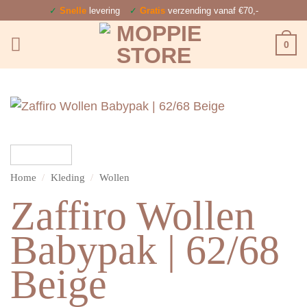
Ga
✓
Snelle
levering
✓
Gratis
verzending vanaf €70,-
naar
0
inhoud
Home
/
Kleding
/
Wollen
Zaffiro Wollen
Babypak | 62/68
Beige