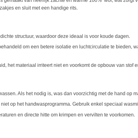
t is gemaakt van heerlijk zachte en warme 100% wol, wat zorgt v
kjes en sluit met een handige rits.
dichte structuur, waardoor deze ideaal is voor koude dagen.
ehandeld om een betere isolatie en luchtcirculatie te bieden, w
d, het materiaal irriteert niet en voorkomt de opbouw van stof e
wassen. Als het nodig is, was dan voorzichtig met de hand op 
s niet op het handwasprogramma. Gebruik enkel speciaal wasmi
raturen en directe hitte om krimpen en vervilten te voorkomen.