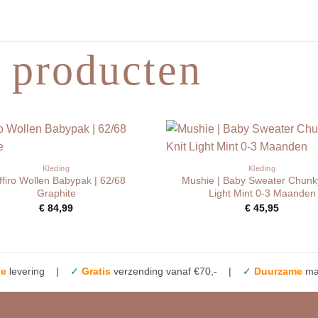
 producten
Kleding
Kleding
ffiro Wollen Babypak | 62/68
Mushie | Baby Sweater Chunky
Graphite
Light Mint 0-3 Maanden
€
84,99
€
45,95
le
levering |
✓
Gratis
verzending vanaf €70,- |
✓
Duurzame
mat