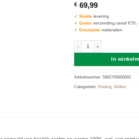
69,99
€
✓
Snelle
levering
✓
Gratis
verzending vanaf €70,-
✓
Duurzame
materialen
Zaffiro Wollen Jas | 98/104 Gra
In winkel
Artikelnummer:
5902745606002
Categorieën:
Kleding
,
Wollen