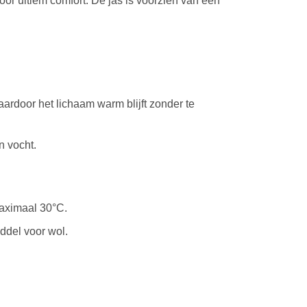
oor ultiem comfort. De jas is voorzien van een
aardoor het lichaam warm blijft zonder te
n vocht.
maximaal 30°C.
ddel voor wol.