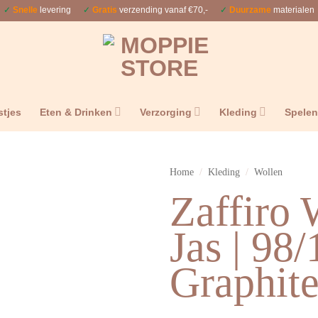
✓
Snelle
levering
✓
Gratis
verzending vanaf €70,-
✓
Duurzame
materialen
stjes
Eten & Drinken
Verzorging
Kleding
Spele
Home
/
Kleding
/
Wollen
Zaffiro 
Jas | 98
Graphit