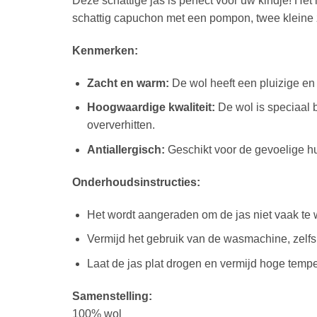
Deze schattige jas is perfect voor uw kindje! He
schattig capuchon met een pompon, twee kleine za
Kenmerken:
Zacht en warm:
De wol heeft een pluizige en 
Hoogwaardige kwaliteit:
De wol is speciaal b
oververhitten.
Antiallergisch:
Geschikt voor de gevoelige hui
Onderhoudsinstructies:
Het wordt aangeraden om de jas niet vaak te 
Vermijd het gebruik van de wasmachine, zelf
Laat de jas plat drogen en vermijd hoge tempe
Samenstelling:
100% wol