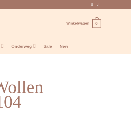
0
Winkelwagen
n
Onderweg
Sale
New
Wollen
/104
e