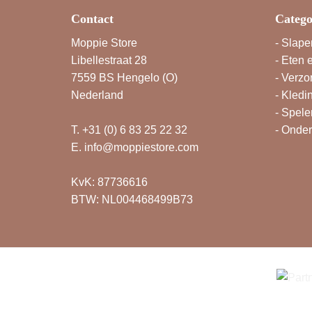
Contact
Catego
Moppie Store
-
Slape
Libellestraat 28
-
Eten 
7559 BS Hengelo (O)
-
Verzo
Nederland
-
Kledi
-
Spele
T.
+31 (0) 6 83 25 22 32
-
Onde
E.
info@moppiestore.com
KvK: 87736616
BTW: NL004468499B73