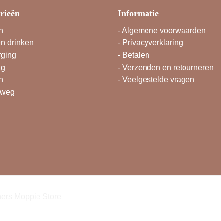
rieën
Informatie
n
-
Algemene voorwaarden
en drinken
-
Privacyverklaring
rging
-
Betalen
ng
-
Verzenden en retourneren
n
-
Veelgestelde vragen
rweg