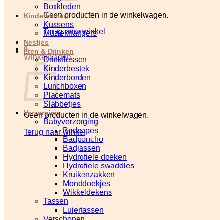
Boxkleden
Geen producten in de winkelwagen.
Kinderkamer
Kussens
Terug naar winkel
Muziekhangers
Nestjes
0
Eten & Drinken
Winkelwagen
Drinkflessen
Kinderbestek
Kinderborden
Lunchboxen
Placemats
Slabbetjes
Verzorging
Geen producten in de winkelwagen.
Babyverzorging
Badcapes
Terug naar winkel
Badponcho
Badjassen
Hydrofiele doeken
Hydrofiele swaddles
Kruikenzakken
Monddoekjes
Wikkeldekens
Tassen
Luiertassen
Verschonen