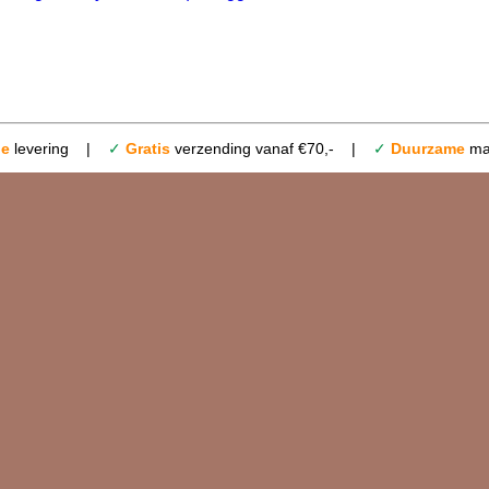
le
levering |
✓
Gratis
verzending vanaf €70,- |
✓
Duurzame
mat