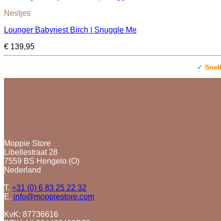
Nestjes
Lounger Babynest Birch | Snuggle Me
€
139,95
✓
Snel
Contact
Moppie Store
Libellestraat 28
7559 BS Hengelo (O)
Nederland
T.
+31 (0) 6 83 25 22 32
E.
info@moppiestore.com
KvK: 87736616