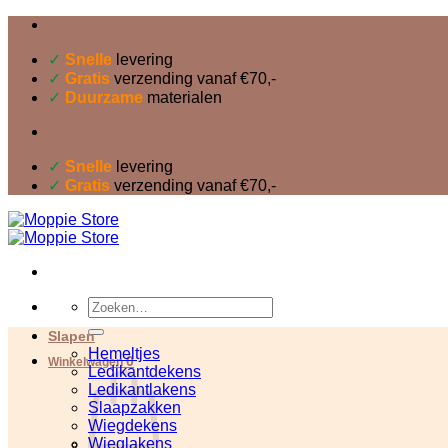
Ga
naar
inhoud
✓
Snelle
levering
✓
Gratis
verzending vanaf €70,-
✓
Duurzame
materialen
✓
Snelle
levering
✓
Gratis
verzending vanaf €70,-
Zoeken
naar:
Slapen
Hemeltjes
0
Winkelwagen
Ledikantdekens
Ledikantlakens
Slaapzakken
Wiegdekens
Wieglakens