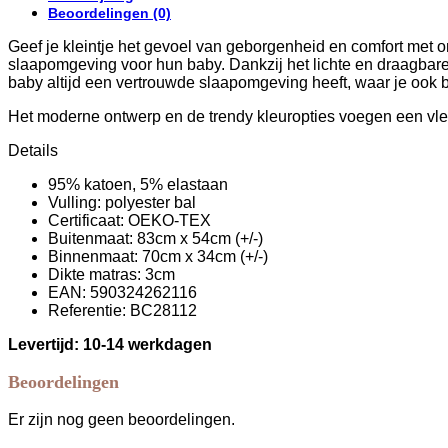
Dusty
Beoordelingen (0)
Peach
aantal
Geef je kleintje het gevoel van geborgenheid en comfort met 
slaapomgeving voor hun baby. Dankzij het lichte en draagbar
baby altijd een vertrouwde slaapomgeving heeft, waar je ook b
Het moderne ontwerp en de trendy kleuropties voegen een vleu
Details
95% katoen, 5% elastaan
Vulling: polyester bal
Certificaat: OEKO-TEX
Buitenmaat: 83cm x 54cm (+/-)
Binnenmaat: 70cm x 34cm (+/-)
Dikte matras: 3cm
EAN: 590324262116
Referentie: BC28112
Levertijd: 10-14 werkdagen
Beoordelingen
Er zijn nog geen beoordelingen.