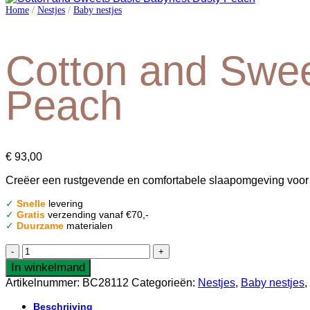
Home
/
Nestjes
/
Baby nestjes
Cotton and Swee
Peach
€
93,00
Creëer een rustgevende en comfortabele slaapomgeving voor 
✓
Snelle
levering
✓
Gratis
verzending vanaf €70,-
✓
Duurzame
materialen
Cotton
and
In winkelmand
Sweets
Artikelnummer:
BC28112
Categorieën:
Nestjes
,
Baby nestjes
,
Basic
Babynest
Beschrijving