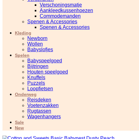
Verschoningsmatje
Aankleedkussenhoezen
Commodemanden
Spenen & Accessories
Spenen & Accessories
Kleding
Newborn
Wollen
Babyslofjes
Spelen
Babyspeelgoed
Bijtringen
Houten speelgoed
Knuffels
Puzzels
Loopfietsen
Onderweg
Reisdeken
Voetenzakken
Rugtassen
Wagenhangers
Sale
New