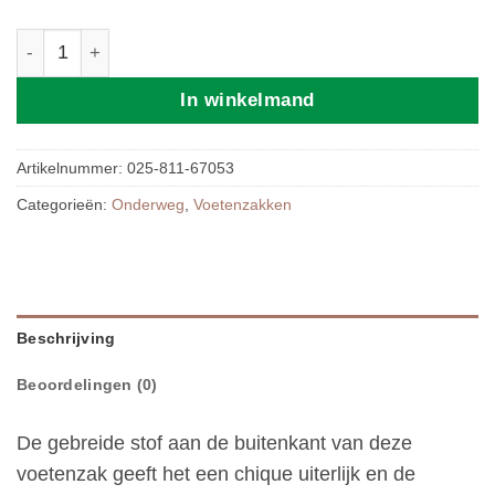
Jollein Voetenzak group 0+ 3/5 punts Basic Knit - Olive G
In winkelmand
Artikelnummer:
025-811-67053
Categorieën:
Onderweg
,
Voetenzakken
Beschrijving
Beoordelingen (0)
De gebreide stof aan de buitenkant van deze
voetenzak geeft het een chique uiterlijk en de