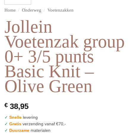
Home
/
Onderweg
/
Voetenzakken
Jollein
Voetenzak group
0+ 3/5 punts
Basic Knit –
Olive Green
€
38,95
✓
Snelle
levering
✓
Gratis
verzending vanaf €70,-
✓
Duurzame
materialen