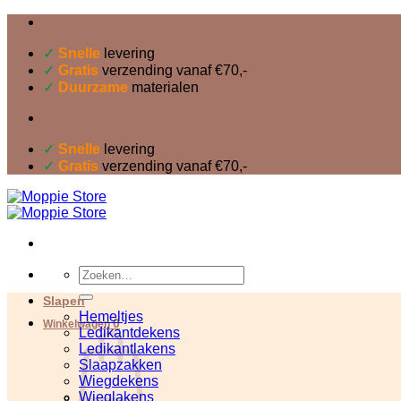
Ga
naar
inhoud
✓
Snelle
levering
✓
Gratis
verzending vanaf €70,-
✓
Duurzame
materialen
✓
Snelle
levering
✓
Gratis
verzending vanaf €70,-
Zoeken
naar:
Slapen
Hemeltjes
0
Winkelwagen
Ledikantdekens
Ledikantlakens
Slaapzakken
Wiegdekens
Wieglakens