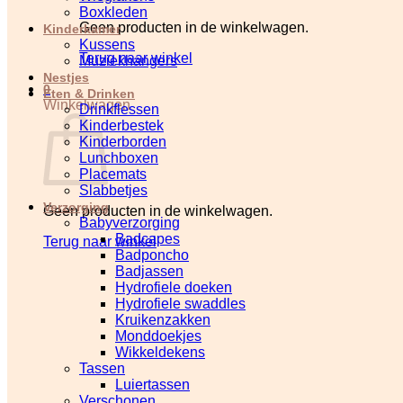
Boxkleden
Geen producten in de winkelwagen.
Kinderkamer
Kussens
Terug naar winkel
Muziekhangers
Nestjes
0
Eten & Drinken
Winkelwagen
Drinkflessen
Kinderbestek
Kinderborden
Lunchboxen
Placemats
Slabbetjes
Verzorging
Geen producten in de winkelwagen.
Babyverzorging
Badcapes
Terug naar winkel
Badponcho
Badjassen
Hydrofiele doeken
Hydrofiele swaddles
Kruikenzakken
Monddoekjes
Wikkeldekens
Tassen
Luiertassen
Verschonen