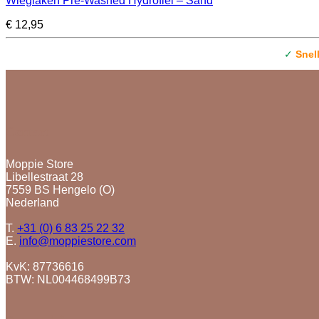
Wieglaken Pre-Washed Hydrofiel – Sand
€
12,95
✓
Snel
Contact
Moppie Store
Libellestraat 28
7559 BS Hengelo (O)
Nederland
T.
+31 (0) 6 83 25 22 32
E.
info@moppiestore.com
KvK: 87736616
BTW: NL004468499B73