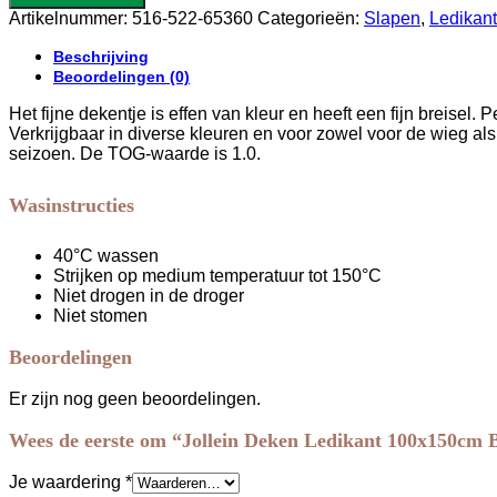
Ledikant
Artikelnummer:
516-522-65360
Categorieën:
Slapen
,
Ledikan
100x150cm
Basic
Beschrijving
Knit
Beoordelingen (0)
-
Nougat
Het fijne dekentje is effen van kleur en heeft een fijn breisel
aantal
Verkrijgbaar in diverse kleuren en voor zowel voor de wieg als
seizoen. De TOG-waarde is 1.0.
Wasinstructies
40°C wassen
Strijken op medium temperatuur tot 150°C
Niet drogen in de droger
Niet stomen
Beoordelingen
Er zijn nog geen beoordelingen.
Wees de eerste om “Jollein Deken Ledikant 100x150cm B
Je waardering
*