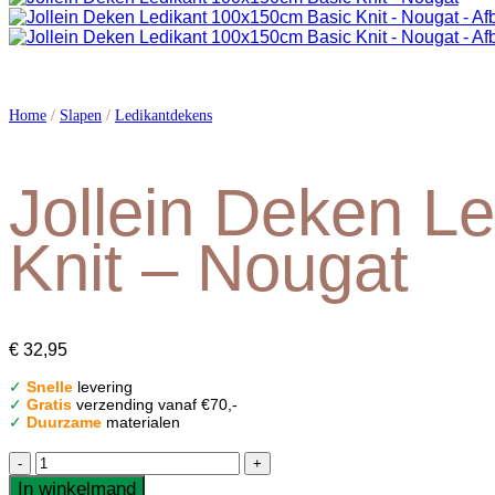
Home
/
Slapen
/
Ledikantdekens
Jollein Deken L
Knit – Nougat
€
32,95
✓
Snelle
levering
✓
Gratis
verzending vanaf €70,-
✓
Duurzame
materialen
Jollein
Deken
In winkelmand