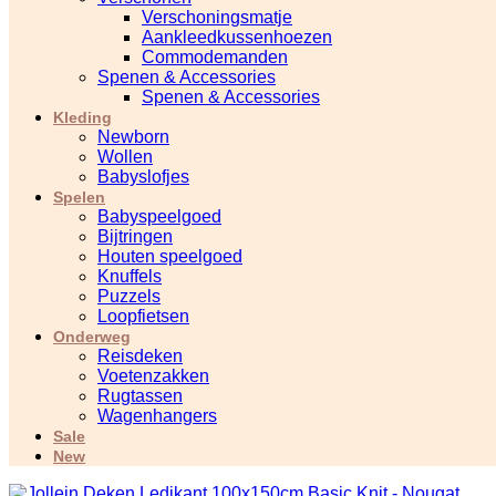
Verschoningsmatje
Aankleedkussenhoezen
Commodemanden
Spenen & Accessories
Spenen & Accessories
Kleding
Newborn
Wollen
Babyslofjes
Spelen
Babyspeelgoed
Bijtringen
Houten speelgoed
Knuffels
Puzzels
Loopfietsen
Onderweg
Reisdeken
Voetenzakken
Rugtassen
Wagenhangers
Sale
New