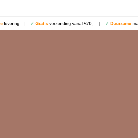
le
levering |
✓
Gratis
verzending vanaf €70,- |
✓
Duurzame
mat