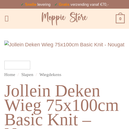
Ga
✓
Snelle
levering
✓
Gratis
verzending vanaf €70,-
naar
0
inhoud
Home
/
Slapen
/
Wiegdekens
Jollein Deken
Wieg 75x100cm
Basic Knit –