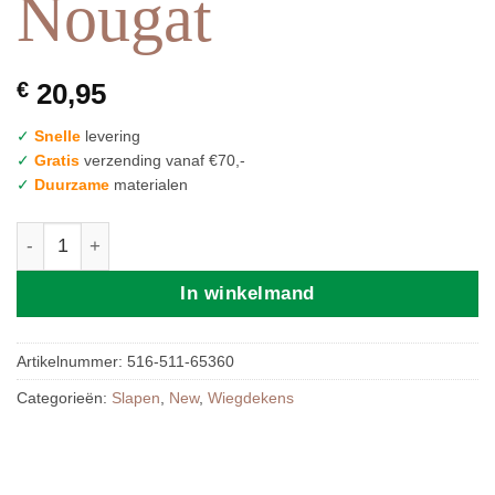
Nougat
€
20,95
✓
Snelle
levering
✓
Gratis
verzending vanaf €70,-
✓
Duurzame
materialen
Jollein Deken Wieg 75x100cm Basic Knit - Nougat aantal
In winkelmand
Artikelnummer:
516-511-65360
Categorieën:
Slapen
,
New
,
Wiegdekens