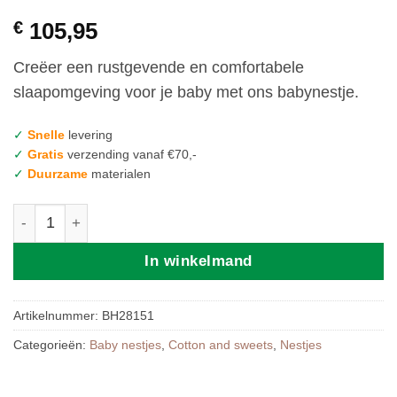
€
105,95
Creëer een rustgevende en comfortabele
slaapomgeving voor je baby met ons babynestje.
✓
Snelle
levering
✓
Gratis
verzending vanaf €70,-
✓
Duurzame
materialen
Cotton and Sweets Boho Babynest Vanilla aantal
In winkelmand
Artikelnummer:
BH28151
Categorieën:
Baby nestjes
,
Cotton and sweets
,
Nestjes