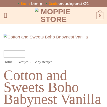
Ga
✓
Snelle
levering
✓
Gratis
verzending vanaf €70,-
naar
0
inhoud
Home
/
Nestjes
/
Baby nestjes
Cotton and
Sweets Boho
Babynest Vanilla