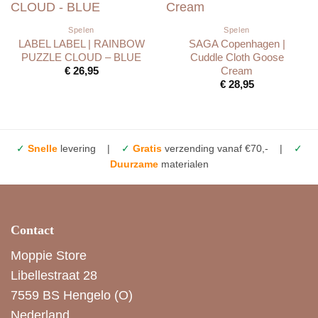
Spelen
Spelen
LABEL LABEL | RAINBOW
SAGA Copenhagen |
PUZZLE CLOUD – BLUE
Cuddle Cloth Goose
Cream
€
26,95
€
28,95
✓
Snelle
levering |
✓
Gratis
verzending vanaf €70,- |
✓
Duurzame
materialen
Contact
Moppie Store
Libellestraat 28
7559 BS Hengelo (O)
Nederland