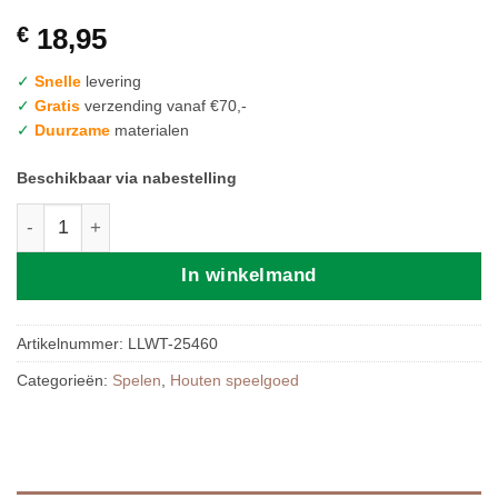
€
18,95
✓
Snelle
levering
✓
Gratis
verzending vanaf €70,-
✓
Duurzame
materialen
Beschikbaar via nabestelling
LABEL LABEL | XYLOPHONE - PINK aantal
In winkelmand
Artikelnummer:
LLWT-25460
Categorieën:
Spelen
,
Houten speelgoed