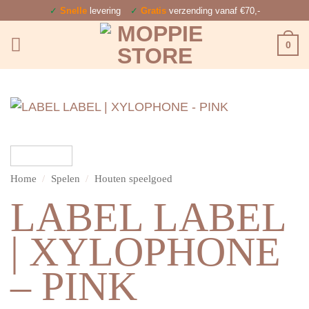
Ga
✓
Snelle
levering
✓
Gratis
verzending vanaf €70,-
naar
0
inhoud
Home
/
Spelen
/
Houten speelgoed
LABEL LABEL
| XYLOPHONE
– PINK