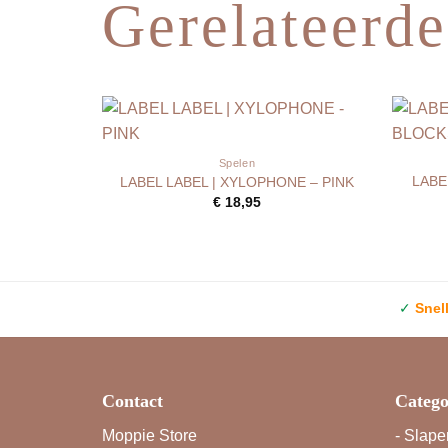
Gerelateerde
Spelen
LABE
LABEL LABEL | XYLOPHONE – PINK
€
18,95
✓
Snel
Contact
Catego
Moppie Store
-
Slape