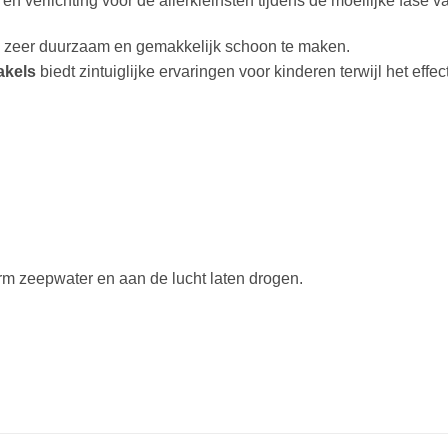
en verlichting voor de allerkleinsten tijdens de moeilijke fase 
s zeer duurzaam en gemakkelijk schoon te maken.
akels
biedt zintuiglijke ervaringen voor kinderen terwijl het effec
 zeepwater en aan de lucht laten drogen.