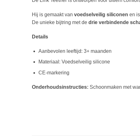
De Link Teether is ontworpen voor ultiem comfort 
Hij is gemaakt van
voedselveilig siliconen
en i
De unieke bijtring met de
drie verbindende sch
Details
Aanbevolen leeftijd: 3+ maanden
Materiaal: Voedselveilig silicone
CE-markering
Onderhoudsinstructies:
Schoonmaken met warm