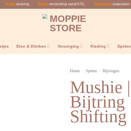
✓
Snelle
levering
✓
Gratis
verzending vanaf €70,-
✓
Duurzame
materialen
stjes
Eten & Drinken
Verzorging
Kleding
Spele
Home
/
Spelen
/
Bijtringen
Mushie |
Bijtring
Shifting