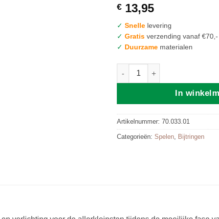
13,95
€
✓
Snelle
levering
✓
Gratis
verzending vanaf €70,-
✓
Duurzame
materialen
Mushie | Bijtring Shifting Sand
In winkel
Artikelnummer:
70.033.01
Categorieën:
Spelen
,
Bijtringen