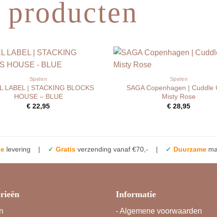
 producten
Spelen
Spelen
L LABEL | STACKING BLOCKS
SAGA Copenhagen | Cuddle 
HOUSE – BLUE
Misty Rose
€
22,95
€
28,95
le
levering |
✓
Gratis
verzending vanaf €70,- |
✓
Duurzame
mat
rieën
Informatie
n
-
Algemene voorwaarden