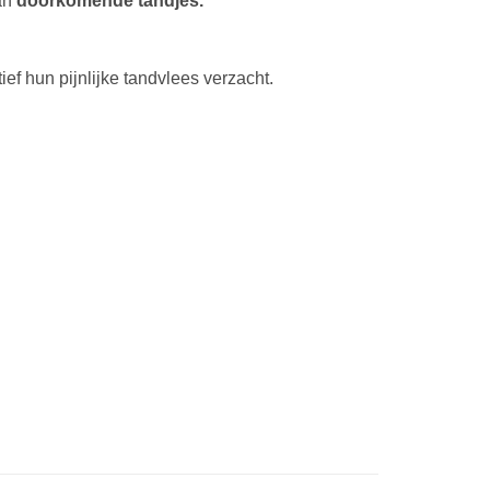
van
doorkomende tandjes.
tief hun pijnlijke tandvlees verzacht.