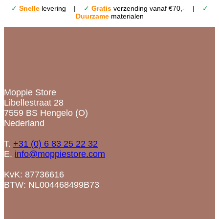
✓
Snelle
levering |
✓
Gratis
verzending vanaf €70,- |
✓
Duurzame
materialen
Contact
Moppie Store
Libellestraat 28
7559 BS Hengelo (O)
Nederland
T.
+31 (0) 6 83 25 22 32
E.
info@moppiestore.com
KvK: 87736616
BTW: NL004468499B73
Categorieën