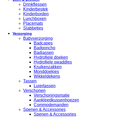
Drinkflessen
Kinderbestek
Kinderborden
Lunchboxen
Placemats
Slabbetjes
Verzorging
Babyverzorging
Badcapes
Badponcho
Badjassen
Hydrofiele doeken
Hydrofiele swaddles
Kruikenzakken
Monddoekjes
Wikkeldekens
Tassen
Luiertassen
Verschonen
Verschoningsmatje
Aankleedkussenhoezen
Commodemanden
Spenen & Accessories
Spenen & Accessories