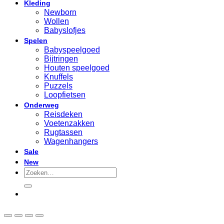
Kleding
Newborn
Wollen
Babyslofjes
Spelen
Babyspeelgoed
Bijtringen
Houten speelgoed
Knuffels
Puzzels
Loopfietsen
Onderweg
Reisdeken
Voetenzakken
Rugtassen
Wagenhangers
Sale
New
Zoeken
naar: