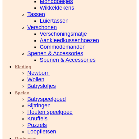
Monddoekjes
Wikkeldekens
Tassen
Luiertassen
Verschonen
Verschoningsmatje
Aankleedkussenhoezen
Commodemanden
Spenen & Accessories
Spenen & Accessories
Kleding
Newborn
Wollen
Babyslofjes
Spelen
Babyspeelgoed
Bijtringen
Houten speelgoed
Knuffels
Puzzels
Loopfietsen
Onderweg