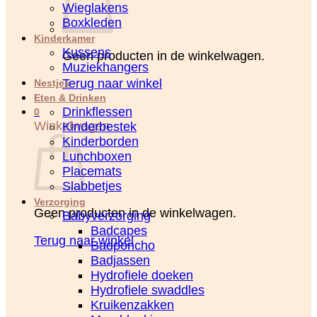
Wieglakens
Boxkleden
Kinderkamer
Kussens
Geen producten in de winkelwagen.
Muziekhangers
Terug naar winkel
Nestjes
Eten & Drinken
Drinkflessen
0
Winkelwagen
Kinderbestek
Kinderborden
Lunchboxen
Placemats
Slabbetjes
Verzorging
Geen producten in de winkelwagen.
Babyverzorging
Badcapes
Terug naar winkel
Badponcho
Badjassen
Hydrofiele doeken
Hydrofiele swaddles
Kruikenzakken