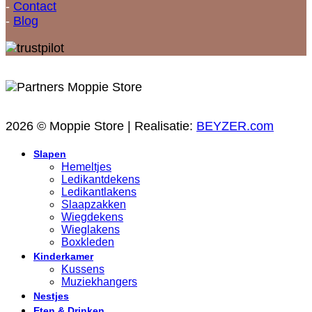
-
Contact
-
Blog
2026 © Moppie Store | Realisatie:
BEYZER.com
Slapen
Hemeltjes
Ledikantdekens
Ledikantlakens
Slaapzakken
Wiegdekens
Wieglakens
Boxkleden
Kinderkamer
Kussens
Muziekhangers
Nestjes
Eten & Drinken