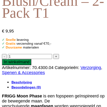
Blush/Cream – 2-
Pack T1
€
9,95
✓
Snelle
levering
✓
Gratis
verzending vanaf €70,-
✓
Duurzame
materialen
Frigg
|
In winkelmand
MOON
Artikelnummer:
70.4300.04
Categorieën:
Verzorging
,
Silicone
Spenen & Accessories
Blush/Cream
-
Beschrijving
2-
Beoordelingen (0)
Pack
T1
FRIGG Moon Phase
is een fopspeen geïnspireerd op
aantal
de bewegende maan. De
verschuivende
maanfasen
worden weerspiegeld op