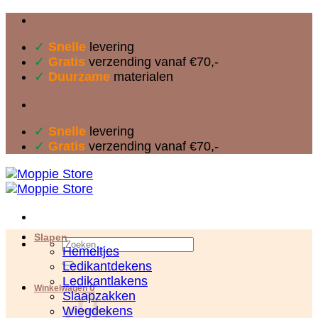
Ga
naar
✓
Snelle
levering
inhoud
✓
Gratis
verzending vanaf €70,-
✓
Duurzame
materialen
✓
Snelle
levering
✓
Gratis
verzending vanaf €70,-
Slapen
Zoeken
Hemeltjes
naar:
Ledikantdekens
Ledikantlakens
0
Winkelwagen
Slaapzakken
Wiegdekens